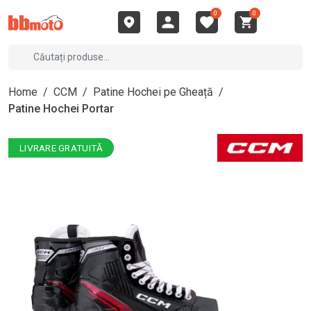
0
0
Home
/
CCM
/
Patine Hochei pe Gheață
/
Patine Hochei Portar
LIVRARE GRATUITĂ