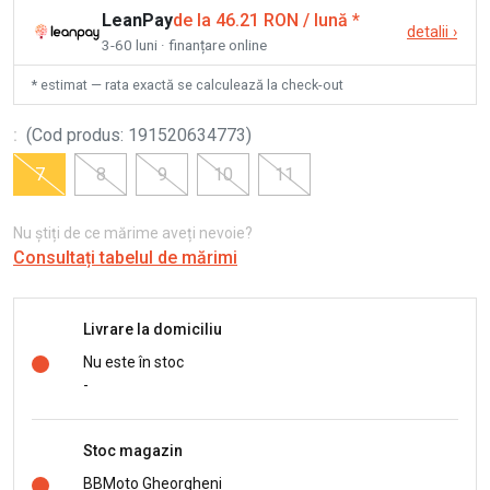
LeanPay
de la 46.21 RON / lună
*
detalii
›
3-60 luni · finanțare online
* estimat — rata exactă se calculează la check-out
:
(
Cod produs
:
191520634773
)
7
8
9
10
11
Nu știți de ce mărime aveți nevoie?
Consultați tabelul de mărimi
Livrare la domiciliu
Nu este în stoc
-
Stoc magazin
BBMoto Gheorgheni