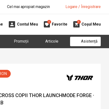
Cel mai apropiat magazin
Logare / Înregistrare
0
0
ne
Contul Meu
Favorite
Coșul Meu
Asistență
Promoții
Articole
 RON
 CROSS COPII THOR LAUNCHMODE FORGE ·
LB