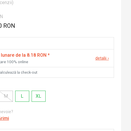
cenzii
)
ON
0 RON
 lunare de la 8.18 RON
*
detalii
›
nțare 100% online
calculează la check-out
M
L
XL
 nevoie?
ărimi