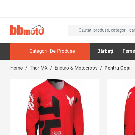
Categorii De Produse
Bărbați
Feme
Home
/
Thor MX
/
Enduro & Motocross
/
Pentru Copii