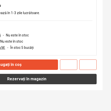
u
ează în 1-3 zile lucrătoare.
i
-
Nu este în stoc
Nu este în stoc
 M.
-
În stoc 5 bucăți
ugați în coș
Rezervați în magazin