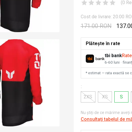
(
0
Re
Cost de livrare: 20.00 R
171.00 RON
137.0
Plătește în rate
tbi bank
Rate
6-60 luni · fina
* estimat — rata exactă se 
:
2XS
XS
S
Nu știți de ce mărime aveți
Consultați tabelul de m