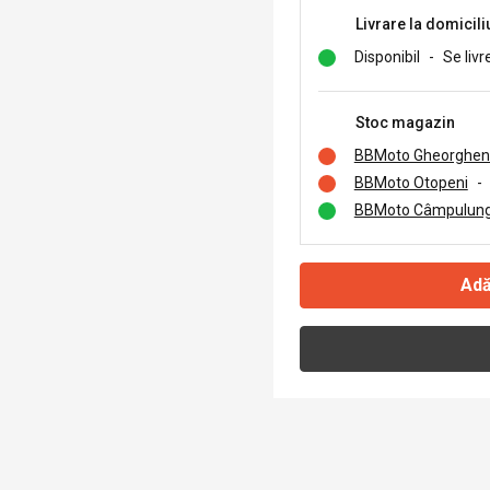
Livrare la domicili
Disponibil
-
Se livr
Stoc magazin
BBMoto Gheorghen
BBMoto Otopeni
-
BBMoto Câmpulung
Adă