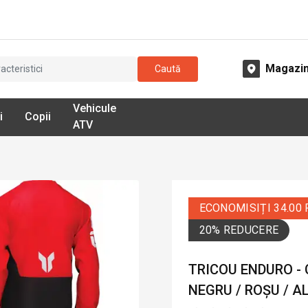
Magazi
Caută
Vehicule
i
Copii
ATV
ECONOMISIȚI 34.00
20% REDUCERE
TRICOU ENDURO -
NEGRU / ROȘU / A