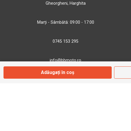
Gheorgheni, Harghita
Marți - Sâmbătă: 09:00 - 17:00
0745 153 295
info@bbmoto.ro
Adăugați în coș
Magazin
Otopeni
Str. Ferme D Nr. 2
Otopeni, Ilfov