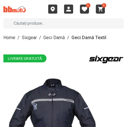
0
0
Home
/
Sixgear
/
Geci Damă
/
Geci Damă Textil
LIVRARE GRATUITĂ