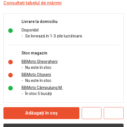
Consultați tabelul de mărimi
Livrare la domiciliu
Disponibil
-
Se livrează în 1-3 zile lucrătoare.
Stoc magazin
BBMoto Gheorgheni
-
Nu este în stoc
BBMoto Otopeni
-
Nu este în stoc
BBMoto Câmpulung M.
-
În stoc 5 bucăți
Adăugați în coș