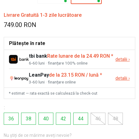
Livrare Gratuită 1-3 zile lucrătoare
749.00 RON
Plătește în rate
tbi bank
Rate lunare de la 24.49 RON
*
detalii
›
6-60 luni · finanțare 100% online
LeanPay
de la 23.15 RON / lună
*
detalii
›
3-60 luni · finanțare online
* estimat — rata exactă se calculează la check-out
:
36
38
40
42
44
46
48
Nu știți de ce mărime aveți nevoie?