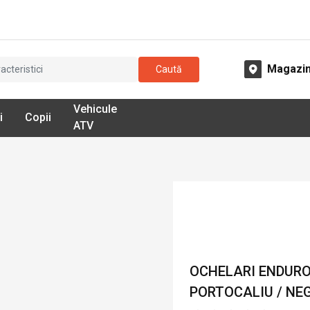
Magazi
Caută
Vehicule
i
Copii
ATV
OCHELARI ENDURO
PORTOCALIU / NE