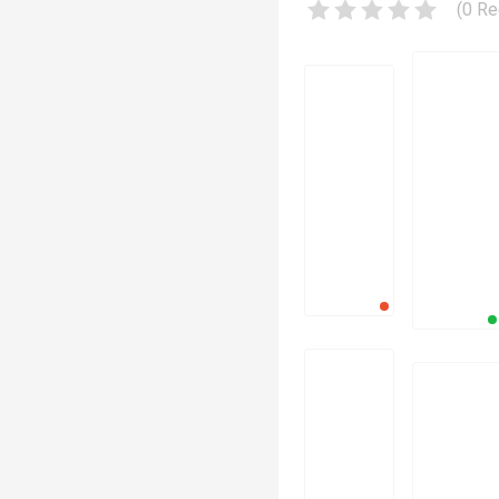
(
0
Re