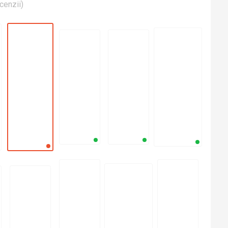
cenzii
)