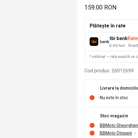
159.00 RON
Plătește în rate
tbi bank
Rate
6-60 luni · fina
* estimat — rata exactă se 
Cod produs
:
26012699
Livrare la domicili
Nu este în stoc
Stoc magazin
BBMoto Gheorghen
BBMoto Otopeni
-