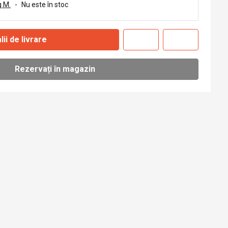
 M.
-
Nu este în stoc
lii de livrare
Rezervați în magazin