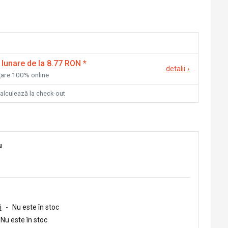
 lunare de la 8.77 RON
*
detalii
›
nțare 100% online
calculează la check-out
u
i
-
Nu este în stoc
Nu este în stoc