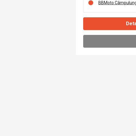
BBMoto Câmpulung
Deta