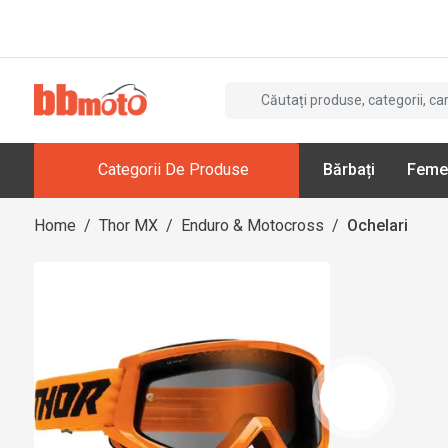
Categorii De Produse
Bărbați
Feme
Home
/
Thor MX
/
Enduro & Motocross
/
Ochelari