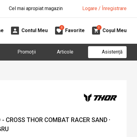
Cel mai apropiat magazin
Logare / Înregistrare
0
0
ne
Contul Meu
Favorite
Coșul Meu
Asistență
Promoții
Articole
 - CROSS THOR COMBAT RACER SAND ·
GRU