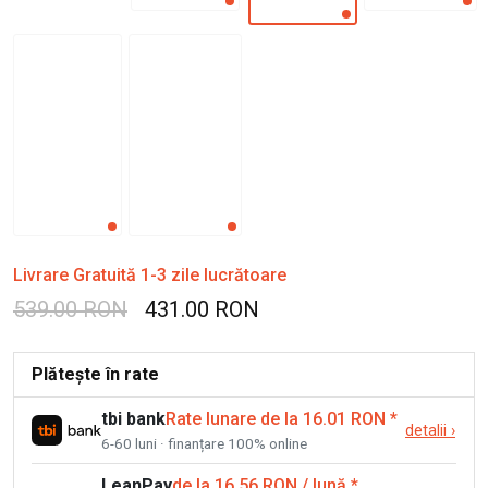
Livrare Gratuită 1-3 zile lucrătoare
539.00 RON
431.00 RON
Plătește în rate
tbi bank
Rate lunare de la 16.01 RON
*
detalii
›
6-60 luni · finanțare 100% online
LeanPay
de la 16.56 RON / lună
*