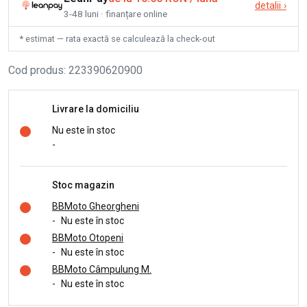
detalii
›
3-48 luni · finanțare online
* estimat — rata exactă se calculează la check-out
Cod produs
:
223390620900
Livrare la domiciliu
Nu este în stoc
-
Stoc magazin
BBMoto Gheorgheni
-
Nu este în stoc
BBMoto Otopeni
-
Nu este în stoc
BBMoto Câmpulung M.
-
Nu este în stoc