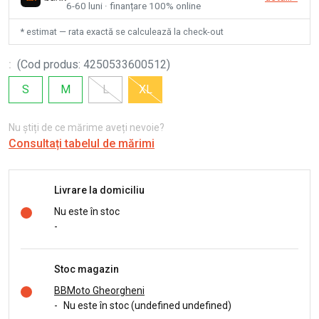
6-60 luni · finanțare 100% online
* estimat — rata exactă se calculează la check-out
:
(
Cod produs
:
4250533600512
)
S
M
L
XL
Nu știți de ce mărime aveți nevoie?
Consultați tabelul de mărimi
Livrare la domiciliu
Nu este în stoc
-
Stoc magazin
BBMoto Gheorgheni
-
Nu este în stoc (undefined undefined)