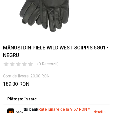
MĂNUȘI DIN PIELE WILD WEST SCIPPIS 5G01 ·
NEGRU
(
0
Recenzii
)
Cost de livrare: 20.00 RON
189.00 RON
Plătește în rate
tbi bank
Rate lunare de la 9.57 RON
*
detalii
›