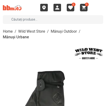
0
0
Home
/
Wild West Store
/
Mănuși Outdoor
/
Mănuși Urbane