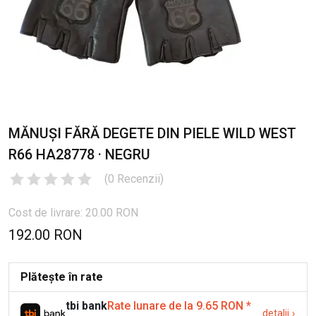
MĂNUȘI FĂRĂ DEGETE DIN PIELE WILD WEST
R66 HA28778 · NEGRU
(
0
Recenzii
)
Cost de livrare: 20.00 RON
192.00 RON
Plătește în rate
tbi bank
Rate lunare de la 9.65 RON
*
detalii
›