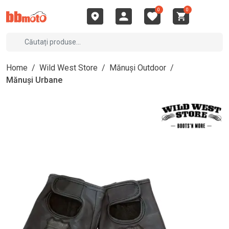
0
0
Home
/
Wild West Store
/
Mănuși Outdoor
/
Mănuși Urbane