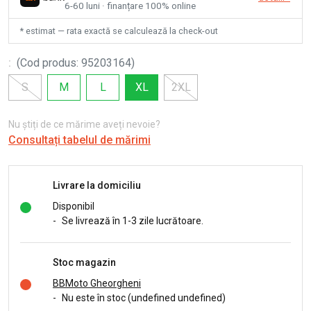
6-60 luni · finanțare 100% online
* estimat — rata exactă se calculează la check-out
:
(
Cod produs
:
95203164
)
S
M
L
XL
2XL
Nu știți de ce mărime aveți nevoie?
Consultați tabelul de mărimi
Livrare la domiciliu
Disponibil
-
Se livrează în 1-3 zile lucrătoare.
Stoc magazin
BBMoto Gheorgheni
-
Nu este în stoc (undefined undefined)