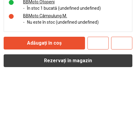
BBMoto Otopeni
-
În stoc 1 bucată (undefined undefined)
BBMoto Câmpulung M.
-
Nu este în stoc (undefined undefined)
Adăugați în coș
Rezervați în magazin