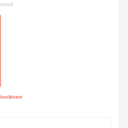
cenzii
)
 lucrătoare