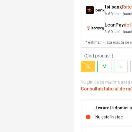
tbi bank
Rate
6-60 luni · fina
LeanPay
de 
3-60 luni · finan
* estimat — rata exactă se 
:
(
Cod produs
:
)
S
M
L
Nu știți de ce mărime aveți
Consultați tabelul de m
Livrare la domicili
Nu este în stoc