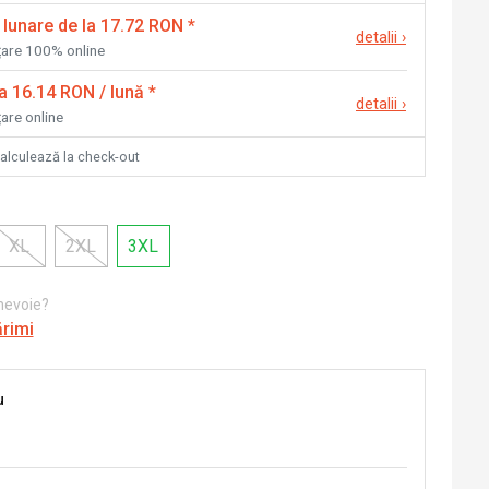
 lunare de la 17.72 RON
*
detalii
›
nțare 100% online
la 16.14 RON / lună
*
detalii
›
țare online
calculează la check-out
XL
2XL
3XL
 nevoie?
ărimi
u