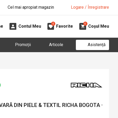
Cel mai apropiat magazin
Logare / Înregistrare
0
0
ne
Contul Meu
Favorite
Coșul Meu
Asistență
Promoții
Articole
ARĂ DIN PIELE & TEXTIL RICHA BOGOTA ·