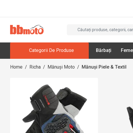
Categorii De Produse
Bărbați
Feme
Home
/
Richa
/
Mănuși Moto
/
Mănuși Piele & Textil