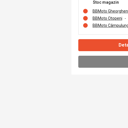
Stoc magazin
BBMoto Gheorghen
BBMoto Otopeni
-
BBMoto Câmpulung
Deta