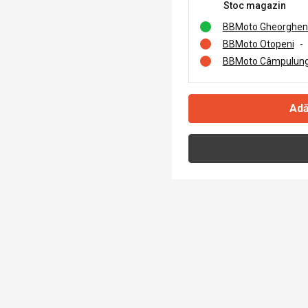
Stoc magazin
BBMoto Gheorghen
BBMoto Otopeni
-
BBMoto Câmpulung
Adă