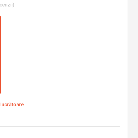
cenzii
)
 lucrătoare