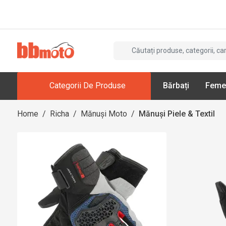
Categorii De Produse
Bărbați
Feme
Home
/
Richa
/
Mănuși Moto
/
Mănuși Piele & Textil