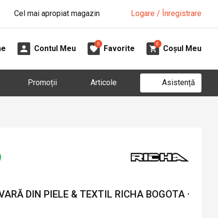
Cel mai apropiat magazin
Logare / Înregistrare
0
0
ne
Contul Meu
Favorite
Coșul Meu
Asistență
Promoții
Articole
ARĂ DIN PIELE & TEXTIL RICHA BOGOTA ·