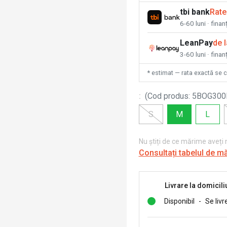
tbi bank
Rate
6-60 luni · fina
LeanPay
de 
3-60 luni · finan
* estimat — rata exactă se 
:
(
Cod produs
:
5BOG30
S
M
L
Nu știți de ce mărime aveți
Consultați tabelul de m
Livrare la domicili
Disponibil
-
Se livr