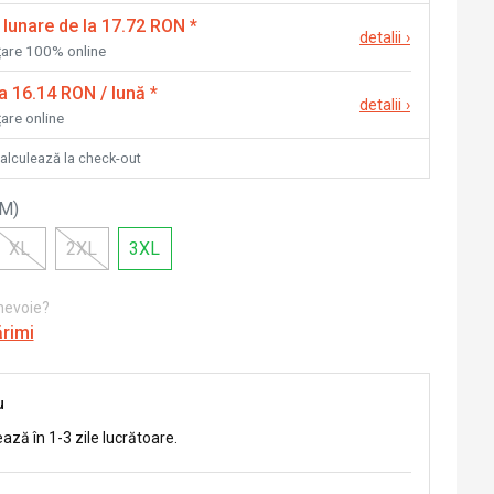
 lunare de la 17.72 RON
*
detalii
›
nțare 100% online
la 16.14 RON / lună
*
detalii
›
țare online
calculează la check-out
0M
)
XL
2XL
3XL
 nevoie?
ărimi
u
ează în 1-3 zile lucrătoare.