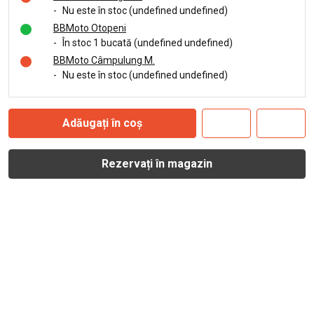
-
Nu este în stoc (undefined undefined)
BBMoto Otopeni
-
În stoc 1 bucată (undefined undefined)
BBMoto Câmpulung M.
-
Nu este în stoc (undefined undefined)
Adăugați în coș
Rezervați în magazin