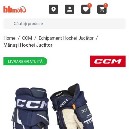
0
0
Home
/
CCM
/
Echipament Hochei Jucător
/
Mănuși Hochei Jucător
LIVRARE GRATUITĂ