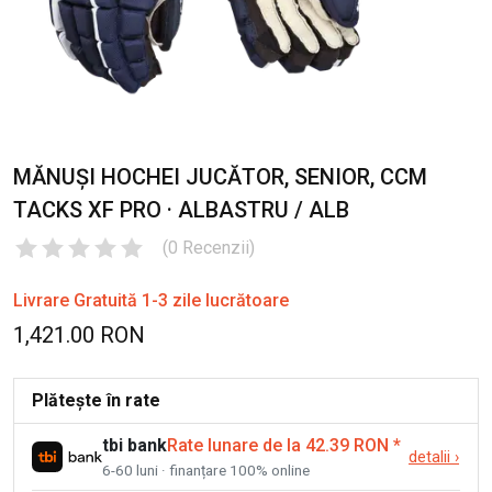
MĂNUȘI HOCHEI JUCĂTOR, SENIOR, CCM
TACKS XF PRO · ALBASTRU / ALB
(
0
Recenzii
)
Livrare Gratuită 1-3 zile lucrătoare
1,421.00 RON
Plătește în rate
tbi bank
Rate lunare de la 42.39 RON
*
detalii
›
6-60 luni · finanțare 100% online