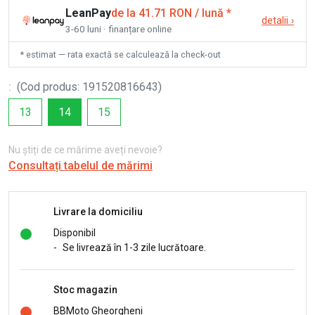
LeanPay
de la 41.71 RON / lună
*
detalii
›
3-60 luni · finanțare online
* estimat — rata exactă se calculează la check-out
:
(
Cod produs
:
191520816643
)
13
14
15
Nu știți de ce mărime aveți nevoie?
Consultați tabelul de mărimi
Livrare la domiciliu
Disponibil
-
Se livrează în 1-3 zile lucrătoare.
Stoc magazin
BBMoto Gheorgheni