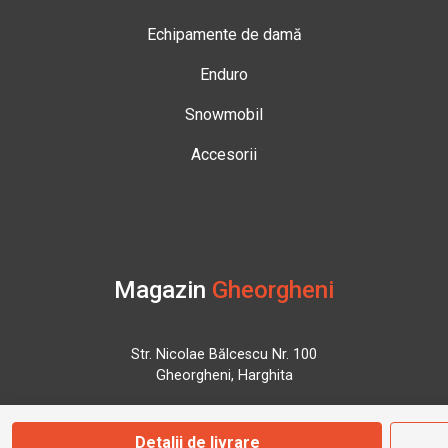
Echipamente de damă
Enduro
Snowmobil
Accesorii
Magazin
Gheorgheni
Str. Nicolae Bălcescu Nr. 100
Gheorgheni, Harghita
Marți - Sâmbătă: 09:00 - 17:00
Detalii de livrare