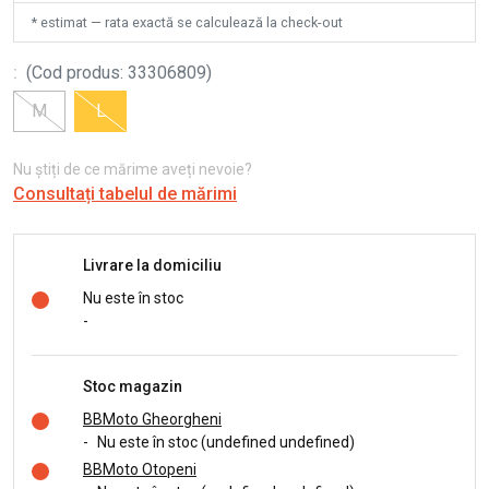
* estimat — rata exactă se calculează la check-out
:
(
Cod produs
:
33306809
)
M
L
Nu știți de ce mărime aveți nevoie?
Consultați tabelul de mărimi
Livrare la domiciliu
Nu este în stoc
-
Stoc magazin
BBMoto Gheorgheni
-
Nu este în stoc (undefined undefined)
BBMoto Otopeni