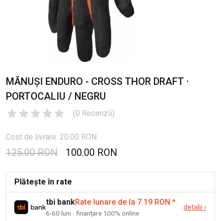
MĂNUȘI ENDURO - CROSS THOR DRAFT ·
PORTOCALIU / NEGRU
(
0
Recenzii
)
Cost de livrare: 20.00 RON
125.00 RON
100.00 RON
Plătește în rate
tbi bank
Rate lunare de la 7.19 RON
*
detalii
›
6-60 luni · finanțare 100% online