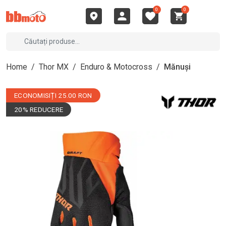
0
0
Home
/
Thor MX
/
Enduro & Motocross
/
Mănuși
ECONOMISIȚI 25.00 RON
20% REDUCERE