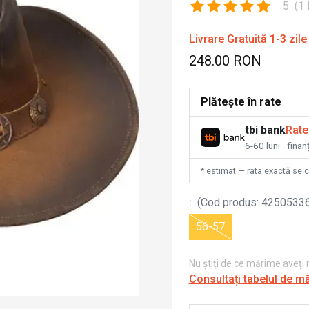
5
(
1
Livrare Gratuită 1-3 zile
248.00 RON
Plătește în rate
tbi bank
Rate
6-60 luni · fina
* estimat — rata exactă se 
:
(
Cod produs
:
4250533
56-57
Nu știți de ce mărime aveți
Consultați tabelul de m