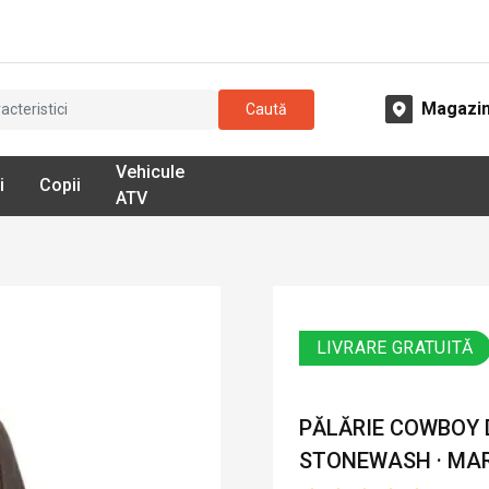
Magazi
Caută
Vehicule
i
Copii
ATV
LIVRARE GRATUITĂ
PĂLĂRIE COWBOY 
STONEWASH · MA