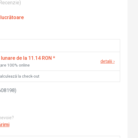
Recenzie
)
 lucrătoare
 lunare de la 11.14 RON
*
detalii
›
nțare 100% online
calculează la check-out
608198
)
 nevoie?
ărimi