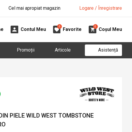
Cel mai apropiat magazin
Logare / Înregistrare
0
0
ne
Contul Meu
Favorite
Coșul Meu
Asistență
Promoții
Articole
DIN PIELE WILD WEST TOMBSTONE
RO