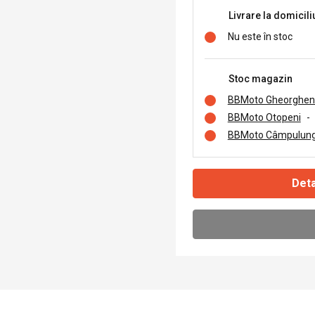
Livrare la domicili
Nu este în stoc
Stoc magazin
BBMoto Gheorghen
BBMoto Otopeni
-
BBMoto Câmpulung
Deta