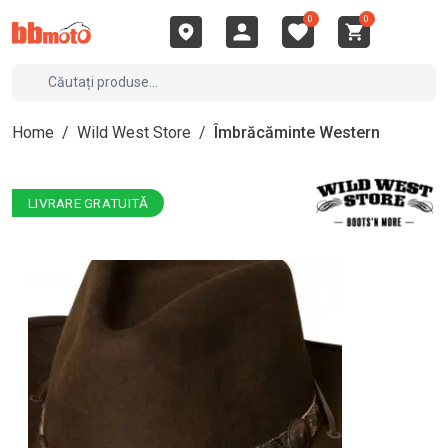
0
0
Home
/
Wild West Store
/
Îmbrăcăminte Western
LIVRARE GRATUITĂ