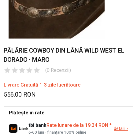
PĂLĂRIE COWBOY DIN LÂNĂ WILD WEST EL
DORADO · MARO
(
0
Recenzii
)
Livrare Gratuită 1-3 zile lucrătoare
556.00 RON
Plătește în rate
tbi bank
Rate lunare de la 19.34 RON
*
detalii
›
6-60 luni · finanțare 100% online