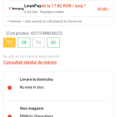
LeanPay
de la 17.82 RON / lună
*
detalii
›
3-60 luni · finanțare online
* estimat — rata exactă se calculează la check-out
:
(
Cod produs
:
4251348826623
)
57
58
59
60
Nu știți de ce mărime aveți nevoie?
Consultați tabelul de mărimi
Livrare la domiciliu
Nu este în stoc
-
Stoc magazin
BBMoto Gheorgheni