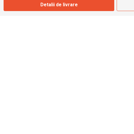
Detalii de livrare
info@bbmoto.ro
Magazin
Otopeni
Str. Ferme D Nr. 2
Otopeni, Ilfov
Marți - Sâmbătă: 10:00 - 18:00
0755 141 155
otopeni@bbmoto.ro