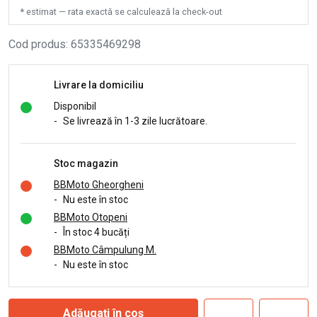
* estimat — rata exactă se calculează la check-out
Cod produs
:
65335469298
Livrare la domiciliu
Disponibil
-
Se livrează în 1-3 zile lucrătoare.
Stoc magazin
BBMoto Gheorgheni
-
Nu este în stoc
BBMoto Otopeni
-
În stoc 4 bucăți
BBMoto Câmpulung M.
-
Nu este în stoc
Adăugați în coș