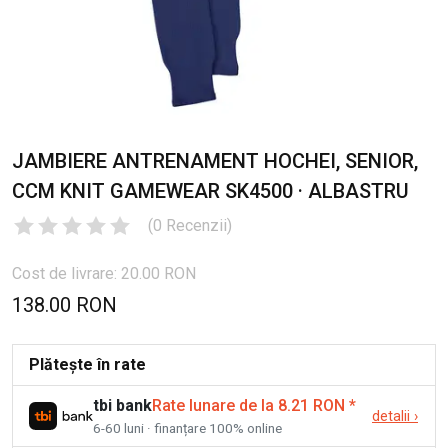
JAMBIERE ANTRENAMENT HOCHEI, SENIOR,
CCM KNIT GAMEWEAR SK4500 · ALBASTRU
(
0
Recenzii
)
Cost de livrare: 20.00 RON
138.00 RON
Plătește în rate
tbi bank
Rate lunare de la 8.21 RON
*
detalii
›
6-60 luni · finanțare 100% online