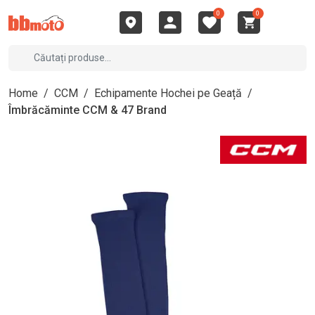
0
0
Home
/
CCM
/
Echipamente Hochei pe Geață
/
Îmbrăcăminte CCM & 47 Brand