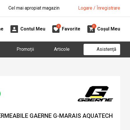
Cel mai apropiat magazin
Logare / Înregistrare
0
0
ne
Contul Meu
Favorite
Coșul Meu
Asistență
Promoții
Articole
ERMEABILE GAERNE G-MARAIS AQUATECH