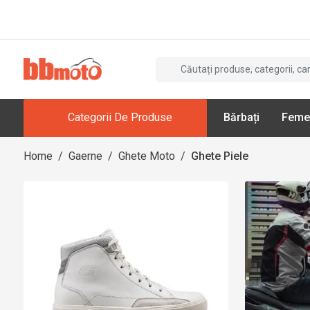
Categorii De Produse
Bărbați
Feme
Home
/
Gaerne
/
Ghete Moto
/
Ghete Piele