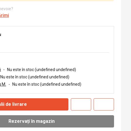
 nevoie?
ărimi
u
i
-
Nu este în stoc (undefined undefined)
Nu este în stoc (undefined undefined)
 M.
-
Nu este în stoc (undefined undefined)
lii de livrare
Rezervați în magazin