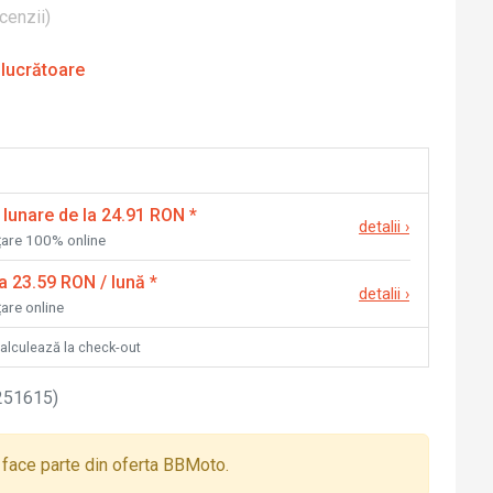
cenzii
)
 lucrătoare
 lunare de la 24.91 RON
*
detalii
›
nțare 100% online
la 23.59 RON / lună
*
detalii
›
țare online
calculează la check-out
251615
)
face parte din oferta BBMoto.