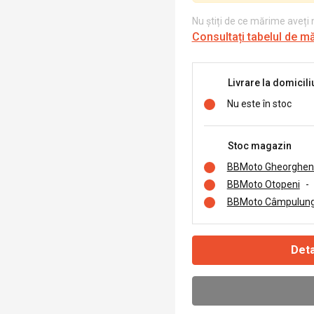
Nu știți de ce mărime aveți
Consultați tabelul de m
Livrare la domicili
Nu este în stoc
Stoc magazin
BBMoto Gheorghen
BBMoto Otopeni
-
BBMoto Câmpulung
Deta