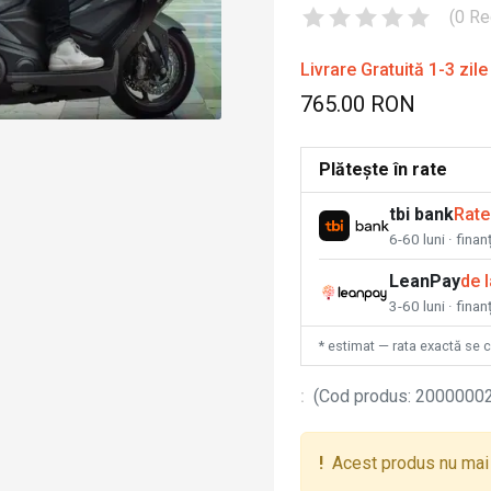
(
0
Re
Livrare Gratuită 1-3 zile
765.00 RON
Plătește în rate
tbi bank
Rate
6-60 luni · fina
LeanPay
de 
3-60 luni · finan
* estimat — rata exactă se 
:
(
Cod produs
:
2000000
!
Acest produs nu mai 