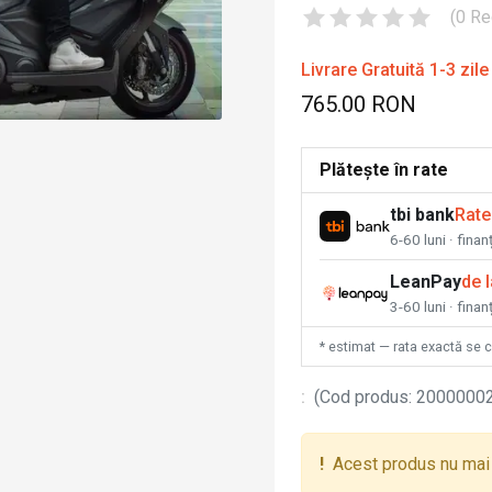
(
0
Re
Livrare Gratuită 1-3 zile
765.00 RON
Plătește în rate
tbi bank
Rate
6-60 luni · fina
LeanPay
de 
3-60 luni · finan
* estimat — rata exactă se 
:
(
Cod produs
:
2000000
!
Acest produs nu mai 