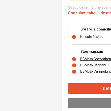
Nu știți de ce mărime aveți
Consultați tabelul de m
Livrare la domicili
Nu este în stoc
Stoc magazin
BBMoto Gheorghen
BBMoto Otopeni
-
BBMoto Câmpulung
Deta