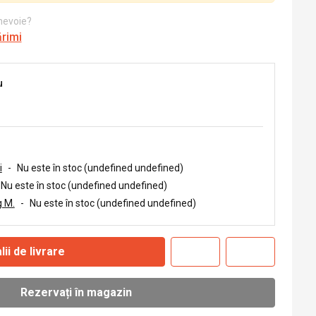
 nevoie?
ărimi
u
i
-
Nu este în stoc (undefined undefined)
Nu este în stoc (undefined undefined)
 M.
-
Nu este în stoc (undefined undefined)
lii de livrare
Rezervați în magazin