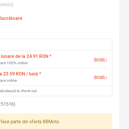
cenzii
)
 lucrătoare
 lunare de la 24.91 RON
*
detalii
›
nțare 100% online
la 23.59 RON / lună
*
detalii
›
țare online
calculează la check-out
251516
)
face parte din oferta BBMoto.