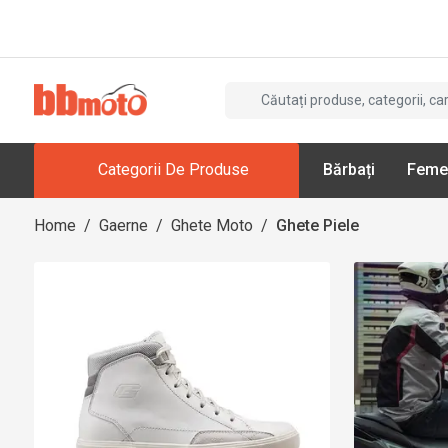
Categorii De Produse
Bărbați
Feme
Home
/
Gaerne
/
Ghete Moto
/
Ghete Piele