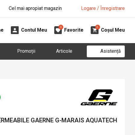
Cel mai apropiat magazin
Logare / Înregistrare
0
0
ne
Contul Meu
Favorite
Coșul Meu
Asistență
Promoții
Articole
ERMEABILE GAERNE G-MARAIS AQUATECH