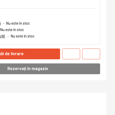
i
-
Nu este în stoc
Nu este în stoc
 M.
-
Nu este în stoc
lii de livrare
Rezervați în magazin