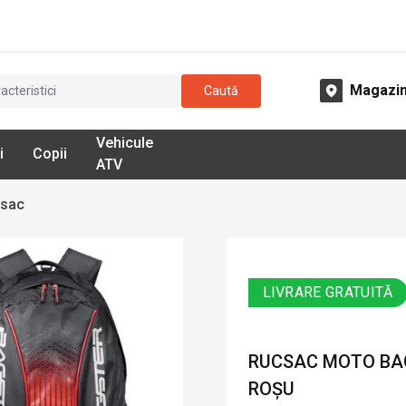
Magazi
Caută
Vehicule
i
Copii
ATV
csac
LIVRARE GRATUITĂ
RUCSAC MOTO BAG
ROȘU