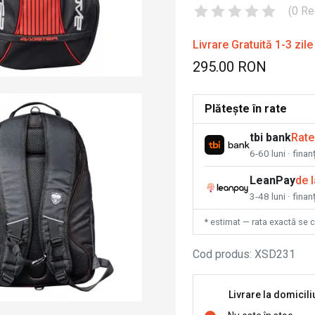
(
0
Re
Livrare Gratuită 1-3 zile
295.00 RON
Plătește în rate
tbi bank
Rate
6-60 luni · fina
LeanPay
de 
3-48 luni · finan
* estimat — rata exactă se 
Cod produs
:
XSD231
Livrare la domicili