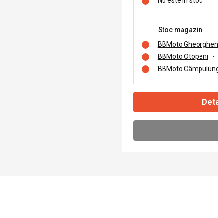
Nu este în stoc
Stoc magazin
BBMoto Gheorghen
BBMoto Otopeni
-
BBMoto Câmpulung
Deta