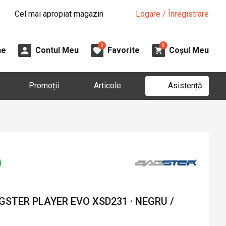
Cel mai apropiat magazin
Logare / Înregistrare
0
0
ne
Contul Meu
Favorite
Coșul Meu
Asistență
Promoții
Articole
STER PLAYER EVO XSD231 · NEGRU /