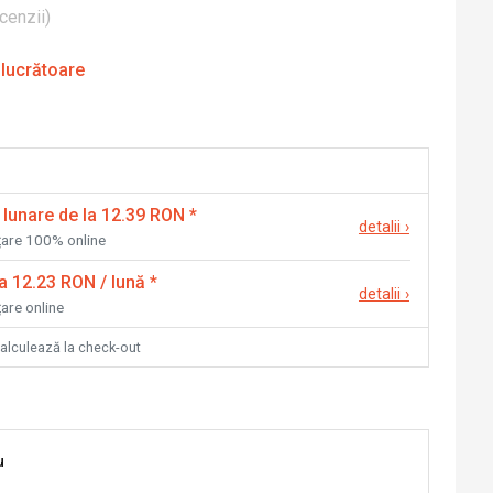
cenzii
)
 lucrătoare
 lunare de la 12.39 RON
*
detalii
›
nțare 100% online
la 12.23 RON / lună
*
detalii
›
țare online
calculează la check-out
u