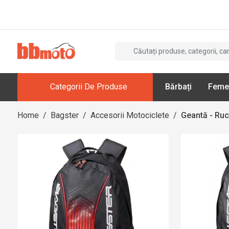
Categorii De Produse
Bărbați
Feme
Home
/
Bagster
/
Accesorii Motociclete
/
Geantă - Ru