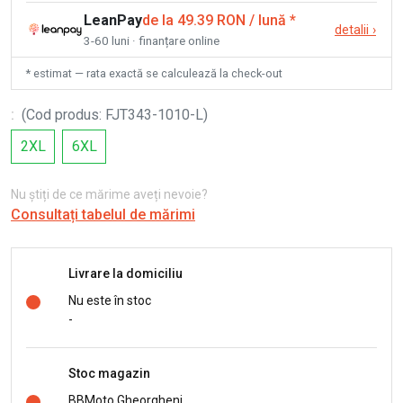
LeanPay
de la 49.39 RON / lună
*
detalii
›
3-60 luni · finanțare online
* estimat — rata exactă se calculează la check-out
:
(
Cod produs
:
FJT343-1010-L
)
2XL
6XL
Nu știți de ce mărime aveți nevoie?
Consultați tabelul de mărimi
Livrare la domiciliu
Nu este în stoc
-
Stoc magazin
BBMoto Gheorgheni