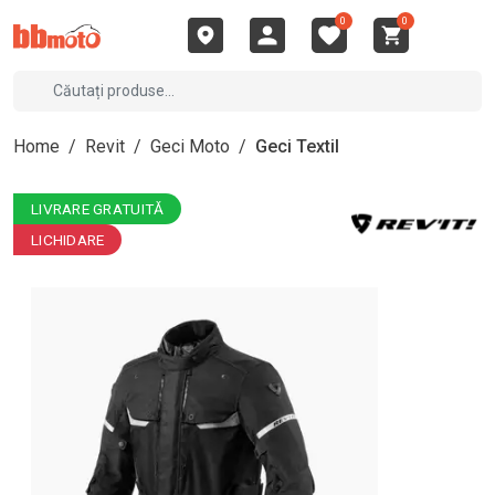
0
0
Home
/
Revit
/
Geci Moto
/
Geci Textil
LIVRARE GRATUITĂ
LICHIDARE