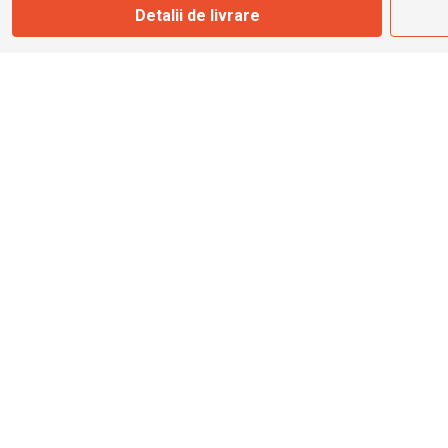
Detalii de livrare
info@bbmoto.ro
Magazin
Otopeni
Str. Ferme D Nr. 2
Otopeni, Ilfov
Marți - Sâmbătă: 10:00 - 18:00
0755 141 155
otopeni@bbmoto.ro