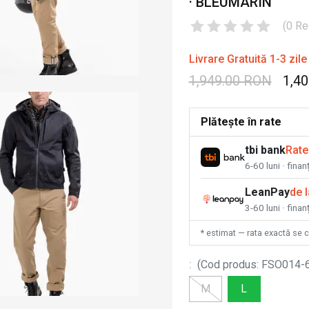
· BLEUMARIN
(
0
Re
Livrare Gratuită 1-3 zile
1,949.00 RON
1,4
Plătește în rate
tbi bank
Rate
6-60 luni · fina
LeanPay
de 
3-60 luni · finan
* estimat — rata exactă se 
:
(
Cod produs
:
FSO014-
M
L