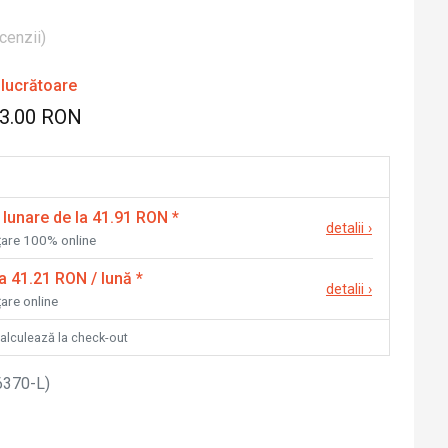
cenzii
)
 lucrătoare
03.00 RON
 lunare de la 41.91 RON
*
detalii
›
nțare 100% online
la 41.21 RON / lună
*
detalii
›
țare online
calculează la check-out
6370-L
)