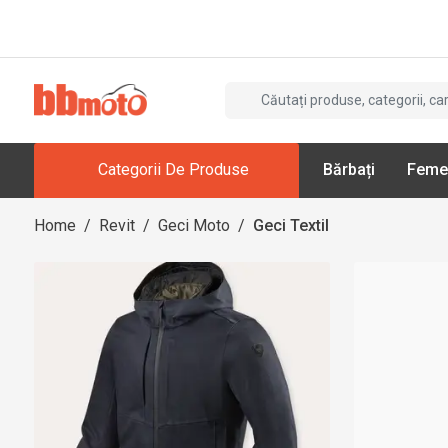
Categorii De Produse
Bărbați
Feme
Home
/
Revit
/
Geci Moto
/
Geci Textil