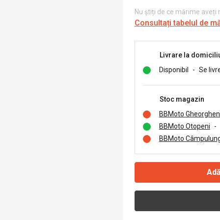
Nu știți de ce mărime aveți
Consultați tabelul de m
Livrare la domicili
Disponibil
-
Se livr
Stoc magazin
BBMoto Gheorghen
BBMoto Otopeni
-
BBMoto Câmpulung
Adă