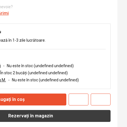
 nevoie?
ărimi
u
ează în 1-3 zile lucrătoare.
i
-
Nu este în stoc (undefined undefined)
În stoc 2 bucăți (undefined undefined)
 M.
-
Nu este în stoc (undefined undefined)
ugați în coș
Rezervați în magazin