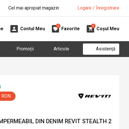
Cel mai apropiat magazin
Logare / Înregistrare
0
0
ne
Contul Meu
Favorite
Coșul Meu
Asistență
Promoții
Articole
0 RON
PERMEABIL DIN DENIM REVIT STEALTH 2