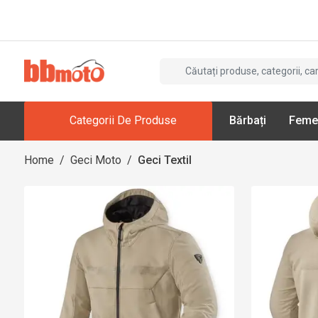
Categorii De Produse
Bărbați
Feme
Home
/
Geci Moto
/
Geci Textil