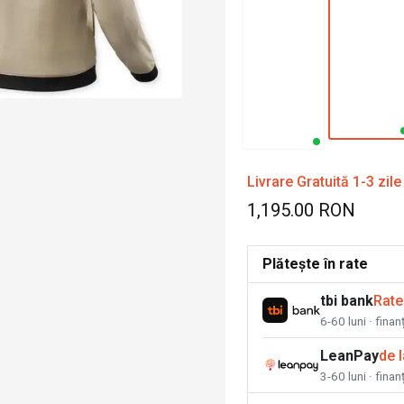
Livrare Gratuită 1-3 zile
1,195.00 RON
Plătește în rate
tbi bank
Rate
6-60 luni · fina
LeanPay
de 
3-60 luni · finan