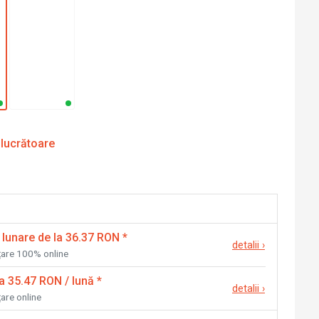
 lucrătoare
 lunare de la 36.37 RON
*
detalii
›
nțare 100% online
la 35.47 RON / lună
*
detalii
›
țare online