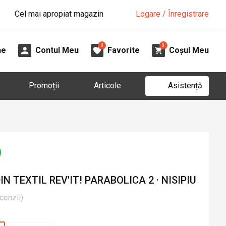
Cel mai apropiat magazin
Logare / Înregistrare
0
0
ne
Contul Meu
Favorite
Coșul Meu
Asistență
Promoții
Articole
 TEXTIL REV'IT! PARABOLICA 2 · NISIPIU
cenzii
)