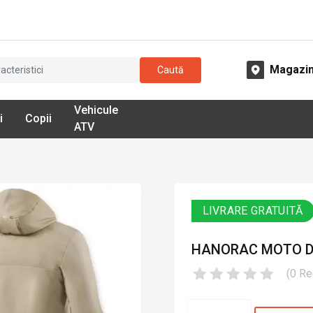
Magazi
Caută
Vehicule
i
Copii
ATV
LIVRARE GRATUITĂ
HANORAC MOTO DIN
(
0
Re