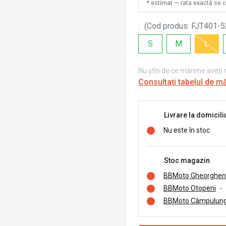
* estimat — rata exactă se 
:
(
Cod produs
:
FJT401-5
S
M
L
Nu știți de ce mărime aveți
Consultați tabelul de m
Livrare la domicili
Nu este în stoc
Stoc magazin
BBMoto Gheorghen
BBMoto Otopeni
-
BBMoto Câmpulung