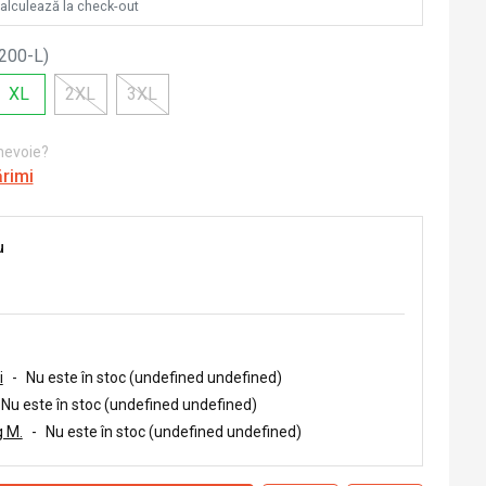
calculează la check-out
200-L
)
XL
2XL
3XL
 nevoie?
ărimi
u
i
-
Nu este în stoc (undefined undefined)
Nu este în stoc (undefined undefined)
 M.
-
Nu este în stoc (undefined undefined)