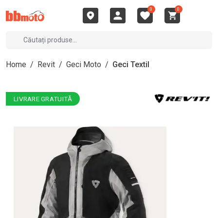
0
0
Home
/
Revit
/
Geci Moto
/
Geci Textil
LIVRARE GRATUITĂ