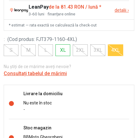
LeanPay
de la 81.43 RON / lună
*
detalii
›
3-60 luni · finanțare online
* estimat — rata exactă se calculează la check-out
:
(
Cod produs
:
FJT379-1160-4XL
)
S
M
L
XL
2XL
3XL
4XL
Nu știți de ce mărime aveți nevoie?
Consultați tabelul de mărimi
Livrare la domiciliu
Nu este în stoc
-
Stoc magazin
BBMoto Gheorgheni