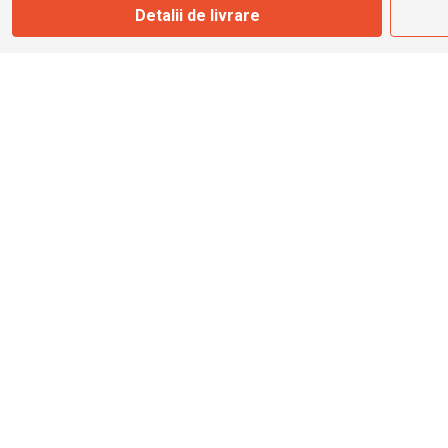
Detalii de livrare
info@bbmoto.ro
Magazin
Otopeni
Str. Ferme D Nr. 2
Otopeni, Ilfov
Marți - Sâmbătă: 10:00 - 18:00
0755 141 155
otopeni@bbmoto.ro