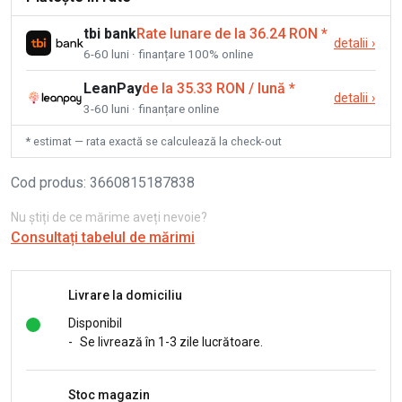
tbi bank
Rate lunare de la 36.24 RON
*
detalii
›
6-60 luni · finanțare 100% online
LeanPay
de la 35.33 RON / lună
*
detalii
›
3-60 luni · finanțare online
* estimat — rata exactă se calculează la check-out
Cod produs
:
3660815187838
Nu știți de ce mărime aveți nevoie?
Consultați tabelul de mărimi
Livrare la domiciliu
Disponibil
-
Se livrează în 1-3 zile lucrătoare.
Stoc magazin