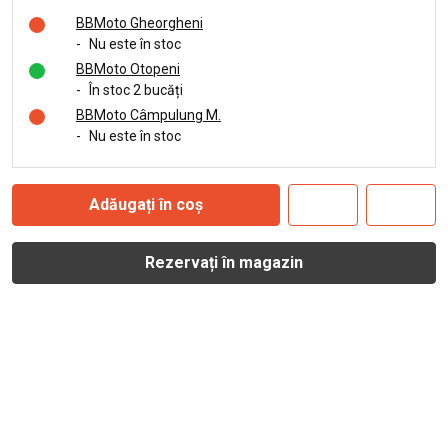
BBMoto Gheorgheni
-
Nu este în stoc
BBMoto Otopeni
-
În stoc 2 bucăți
BBMoto Câmpulung M.
-
Nu este în stoc
Adăugați în coș
Rezervați în magazin