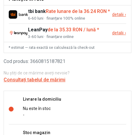
tbi bank
Rate lunare de la 36.24 RON
*
detalii
›
6-60 luni · finanțare 100% online
LeanPay
de la 35.33 RON / lună
*
detalii
›
3-60 luni · finanțare online
* estimat — rata exactă se calculează la check-out
Cod produs
:
3660815187821
Nu știți de ce mărime aveți nevoie?
Consultați tabelul de mărimi
Livrare la domiciliu
Nu este în stoc
-
Stoc magazin