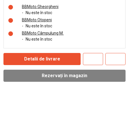
BBMoto Gheorgheni
-
Nu este în stoc
BBMoto Otopeni
-
Nu este în stoc
BBMoto Câmpulung M.
-
Nu este în stoc
Detalii de livrare
Rezervați în magazin