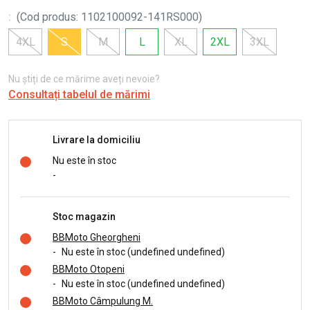
:
(
Cod produs
:
1102100092-141RS000
)
4XL
S
M
L
XL
2XL
3XL
Nu știți de ce mărime aveți nevoie?
Consultați tabelul de mărimi
Livrare la domiciliu
Nu este în stoc
-
Stoc magazin
BBMoto Gheorgheni
-
Nu este în stoc (undefined undefined)
BBMoto Otopeni
-
Nu este în stoc (undefined undefined)
BBMoto Câmpulung M.