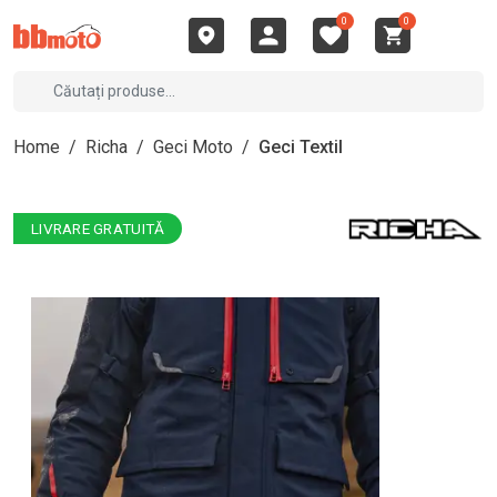
0
0
Home
/
Richa
/
Geci Moto
/
Geci Textil
LIVRARE GRATUITĂ