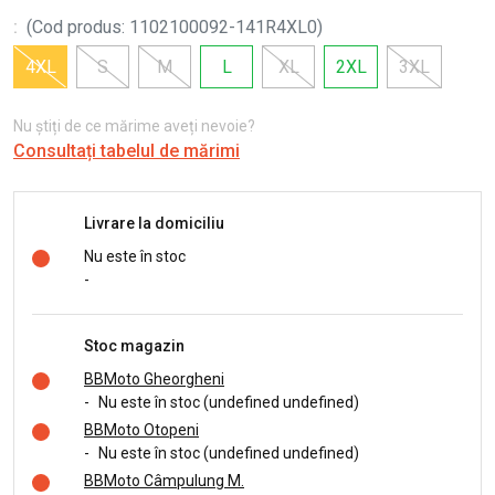
:
(
Cod produs
:
1102100092-141R4XL0
)
4XL
S
M
L
XL
2XL
3XL
Nu știți de ce mărime aveți nevoie?
Consultați tabelul de mărimi
Livrare la domiciliu
Nu este în stoc
-
Stoc magazin
BBMoto Gheorgheni
-
Nu este în stoc (undefined undefined)
BBMoto Otopeni
-
Nu este în stoc (undefined undefined)
BBMoto Câmpulung M.