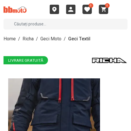
0
0
Home
/
Richa
/
Geci Moto
/
Geci Textil
LIVRARE GRATUITĂ