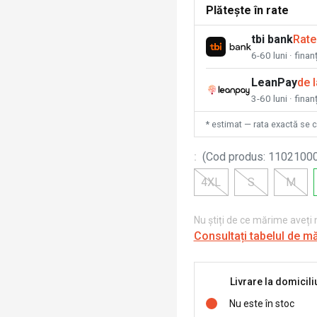
Plătește în rate
tbi bank
Rate
6-60 luni · fina
LeanPay
de 
3-60 luni · finan
* estimat — rata exactă se 
:
(
Cod produs
:
1102100
4XL
S
M
Nu știți de ce mărime aveți
Consultați tabelul de m
Livrare la domicili
Nu este în stoc