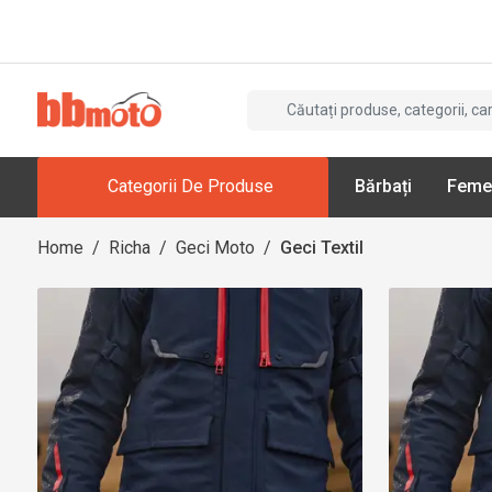
Categorii De Produse
Bărbați
Feme
Home
/
Richa
/
Geci Moto
/
Geci Textil