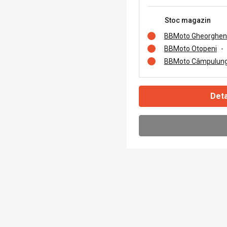
Stoc magazin
BBMoto Gheorghen
BBMoto Otopeni
-
BBMoto Câmpulung
Deta