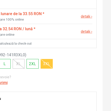
 lunare de la 33.55 RON
*
detalii
›
nțare 100% online
la 32.54 RON / lună
*
detalii
›
țare online
calculează la check-out
092-141R3XL0
)
L
XL
2XL
3XL
 nevoie?
ărimi
u