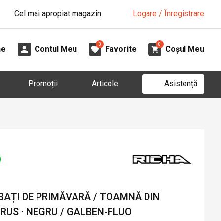
Cel mai apropiat magazin
Logare / Înregistrare
0
0
ne
Contul Meu
Favorite
Coșul Meu
Asistență
Promoții
Articole
AȚI DE PRIMĂVARĂ / TOAMNĂ DIN
RUS · NEGRU / GALBEN-FLUO