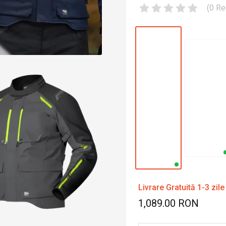
(
0
Re
Livrare Gratuită 1-3 zile
1,089.00 RON