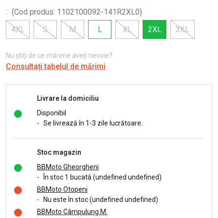
:
(
Cod produs
:
1102100092-141R2XL0
)
4XL
S
M
L
XL
2XL
3XL
Nu știți de ce mărime aveți nevoie?
Consultați tabelul de mărimi
Livrare la domiciliu
Disponibil
-
Se livrează în 1-3 zile lucrătoare.
Stoc magazin
BBMoto Gheorgheni
-
În stoc 1 bucată (undefined undefined)
BBMoto Otopeni
-
Nu este în stoc (undefined undefined)
BBMoto Câmpulung M.