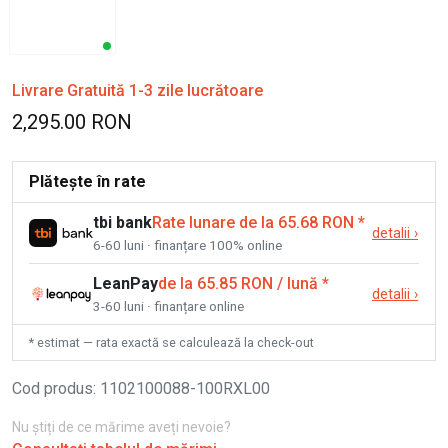
Livrare Gratuită 1-3 zile lucrătoare
2,295.00 RON
Plătește în rate
tbi bank
Rate lunare de la 65.68 RON
*
detalii
›
6-60 luni · finanțare 100% online
LeanPay
de la 65.85 RON / lună
*
detalii
›
3-60 luni · finanțare online
* estimat — rata exactă se calculează la check-out
Cod produs
:
1102100088-100RXL00
Nu știți de ce mărime aveți nevoie?