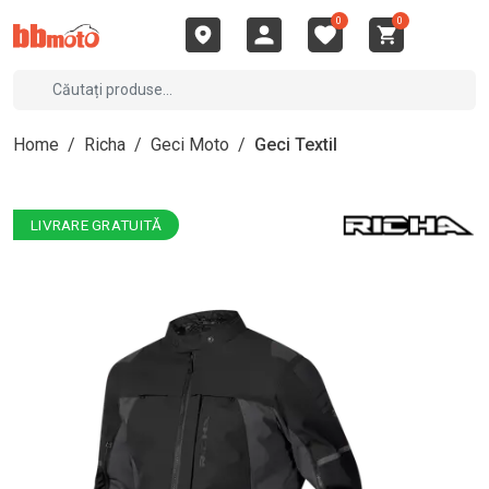
0
0
Home
/
Richa
/
Geci Moto
/
Geci Textil
LIVRARE GRATUITĂ