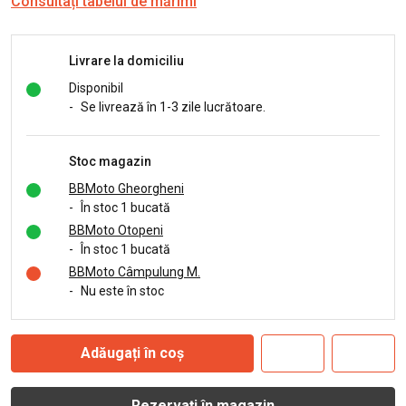
Consultați tabelul de mărimi
Livrare la domiciliu
Disponibil
-
Se livrează în 1-3 zile lucrătoare.
Stoc magazin
BBMoto Gheorgheni
-
În stoc 1 bucată
BBMoto Otopeni
-
În stoc 1 bucată
BBMoto Câmpulung M.
-
Nu este în stoc
Adăugați în coș
Rezervați în magazin