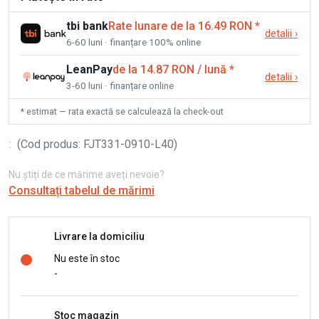
tbi bank
Rate lunare de la 16.49 RON
*
detalii
›
6-60 luni · finanțare 100% online
LeanPay
de la 14.87 RON / lună
*
detalii
›
3-60 luni · finanțare online
* estimat — rata exactă se calculează la check-out
:
(
Cod produs
:
FJT331-0910-L40
)
Nu știți de ce mărime aveți nevoie?
Consultați tabelul de mărimi
Livrare la domiciliu
Nu este în stoc
-
Stoc magazin