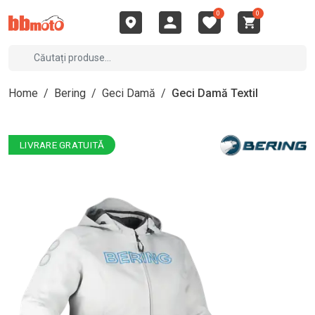
0
0
Home
/
Bering
/
Geci Damă
/
Geci Damă Textil
LIVRARE GRATUITĂ