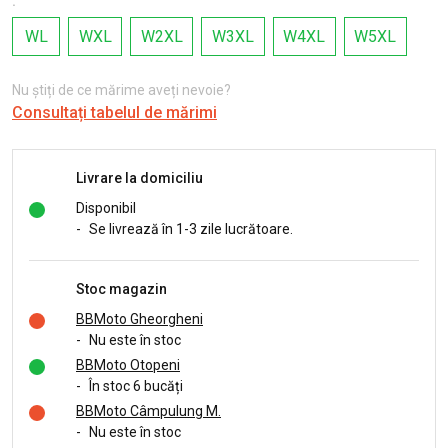
:
WL
WXL
W2XL
W3XL
W4XL
W5XL
Nu știți de ce mărime aveți nevoie?
Consultați tabelul de mărimi
Livrare la domiciliu
Disponibil
-
Se livrează în 1-3 zile lucrătoare.
Stoc magazin
BBMoto Gheorgheni
-
Nu este în stoc
BBMoto Otopeni
-
În stoc 6 bucăți
BBMoto Câmpulung M.
-
Nu este în stoc