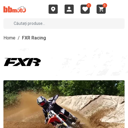
0
0
Home
/
FXR Racing