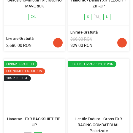
MAVERICK
ZIP-UP
2XL
S
M
L
Livrare Gratuită
Livrare Gratuită
366.00 RON
2,680.00 RON
329.00 RON
LIVRARE GRATUITĂ
COST DE LIVRARE: 20.00 RON
ECONOMISIȚI
45.00 RON
10
%
REDUCERE
Hanorac - FXR BACKSHIFT ZIP-
Lentile Enduro - Cross FXR
UP
RACING COMBAT DUAL
Polarizate