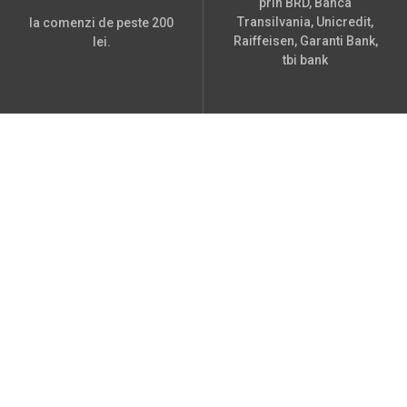
prin BRD, Banca
Transilvania, Unicredit,
la comenzi de peste 200
Raiffeisen, Garanti Bank,
lei.
tbi bank