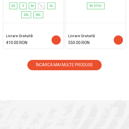
XS
S
M
L
XL
ÎN STOC
2XL
3XL
Livrare Gratuită
Livrare Gratuită
410.00 RON
550.00 RON
ÎNCARCĂ MAI MULTE PRODUSE