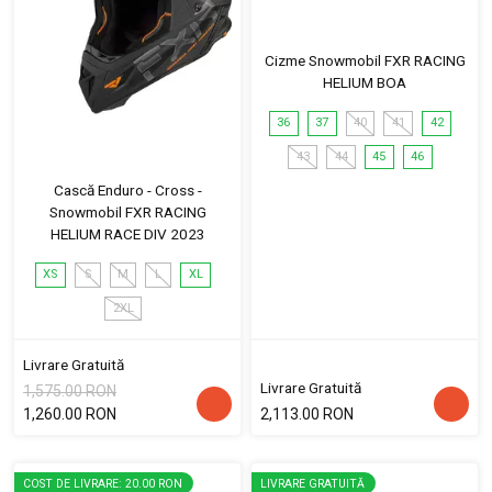
Cizme Snowmobil FXR RACING
HELIUM BOA
36
37
40
41
42
43
44
45
46
Cască Enduro - Cross -
Snowmobil FXR RACING
HELIUM RACE DIV 2023
XS
S
M
L
XL
2XL
Livrare Gratuită
Livrare Gratuită
1,575.00 RON
1,260.00 RON
2,113.00 RON
COST DE LIVRARE: 20.00 RON
LIVRARE GRATUITĂ