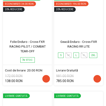
ECONOMISIȚI
34.00 RON
ECONOMISIȚI
196.00 RON
20
%
REDUCERE
20
%
REDUCERE
Folie Enduro - Cross FXR
Geacă Enduro - Cross FXR
RACING PILOT / COMBAT
RACING RR LITE
TEAR-OFF
S
M
L
XL
2XL
ÎN STOC
Cost de livrare: 20.00 RON
Livrare Gratuită
172.00 RON
981.00 RON
138.00 RON
785.00 RON
LIVRARE GRATUITĂ
LIVRARE GRATUITĂ