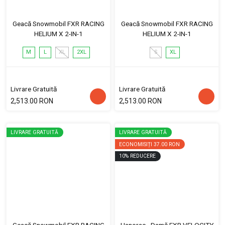
Geacă Snowmobil FXR RACING
Geacă Snowmobil FXR RACING
HELIUM X 2-IN-1
HELIUM X 2-IN-1
M
L
XL
2XL
S
XL
Livrare Gratuită
Livrare Gratuită
2,513.00 RON
2,513.00 RON
LIVRARE GRATUITĂ
LIVRARE GRATUITĂ
ECONOMISIȚI
37.00 RON
10
%
REDUCERE
Geacă Snowmobil FXR RACING
Hanorac - Damă FXR VELOCITY