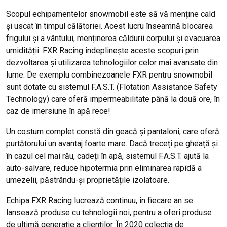
Scopul echipamentelor snowmobil este să vă menține cald
și uscat în timpul călătoriei. Acest lucru înseamnă blocarea
frigului și a vântului, menținerea căldurii corpului și evacuarea
umidității. FXR Racing îndeplinește aceste scopuri prin
dezvoltarea și utilizarea tehnologiilor celor mai avansate din
lume. De exemplu combinezoanele FXR pentru snowmobil
sunt dotate cu sistemul F.A.S.T. (Flotation Assistance Safety
Technology) care oferă impermeabilitate până la două ore, în
caz de imersiune în apă rece!
Un costum complet constă din geacă și pantaloni, care oferă
purtătorului un avantaj foarte mare. Dacă treceți pe gheață și
în cazul cel mai rău, cadeți în apă, sistemul F.A.S.T. ajută la
auto-salvare, reduce hipotermia prin eliminarea rapidă a
umezelii, păstrându-și proprietățile izolatoare.
Echipa FXR Racing lucrează continuu, în fiecare an se
lansează produse cu tehnologii noi, pentru a oferi produse
de ultimă generație a clienților. În 2020 colecția de