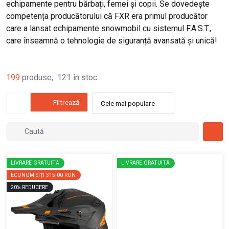
echipamente pentru bărbați, femei și copii. Se dovedește
competența producătorului că FXR era primul producător
care a lansat echipamente snowmobil cu sistemul F.A.S.T.,
care înseamnă o tehnologie de siguranță avansată și unică!
199
produse
,
121
în stoc
Filtrează
Cele mai populare
LIVRARE GRATUITĂ
LIVRARE GRATUITĂ
ECONOMISIȚI
315.00 RON
20
%
REDUCERE