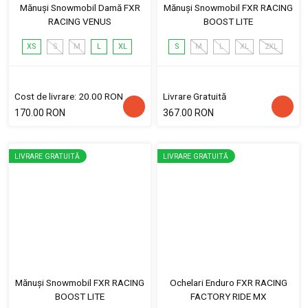
Mănuși Snowmobil Damă FXR
Mănuși Snowmobil FXR RACING
RACING VENUS
BOOST LITE
XS
S
M
L
XL
S
M
L
XL
2XL
Cost de livrare: 20.00 RON
Livrare Gratuită
170.00 RON
367.00 RON
LIVRARE GRATUITĂ
LIVRARE GRATUITĂ
Mănuși Snowmobil FXR RACING
Ochelari Enduro FXR RACING
BOOST LITE
FACTORY RIDE MX