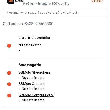
detalii
›
6-60 luni · finanțare 100% online
* estimat — rata exactă se calculează la check-out
Cod produs
:
8428927562500
Livrare la domiciliu
Nu este în stoc
-
Stoc magazin
BBMoto Gheorgheni
-
Nu este în stoc
BBMoto Otopeni
-
Nu este în stoc
BBMoto Câmpulung M.
-
Nu este în stoc