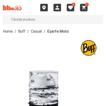
0
0
Home
/
Buff
/
Casual
/
Eșarfe Moto