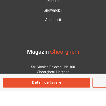
Enduro
Snowmobil
Accesorii
Magazin
Gheorgheni
Str. Nicolae Bălcescu Nr. 100
Gheorgheni, Harghita
Detalii de livrare
Marți - Sâmbătă: 09:00 - 17:00
0745 153 295