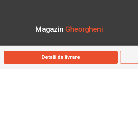
Magazin
Gheorgheni
Str. Nicolae Bălcescu Nr. 100
Gheorgheni, Harghita
Detalii de livrare
Marți - Sâmbătă: 09:00 - 17:00
0745 153 295
info@bbmoto.ro