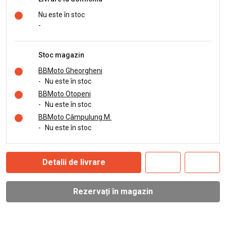
Nu este în stoc
-
Stoc magazin
BBMoto Gheorgheni
-
Nu este în stoc
BBMoto Otopeni
-
Nu este în stoc
BBMoto Câmpulung M.
-
Nu este în stoc
Detalii de livrare
Rezervați în magazin