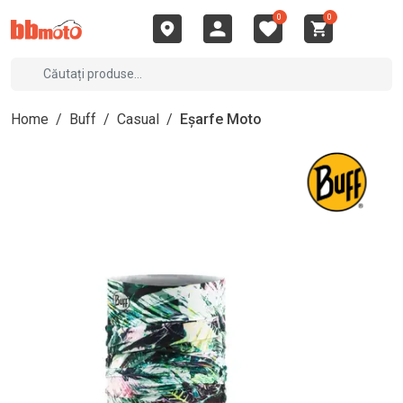
0
0
Home
/
Buff
/
Casual
/
Eșarfe Moto