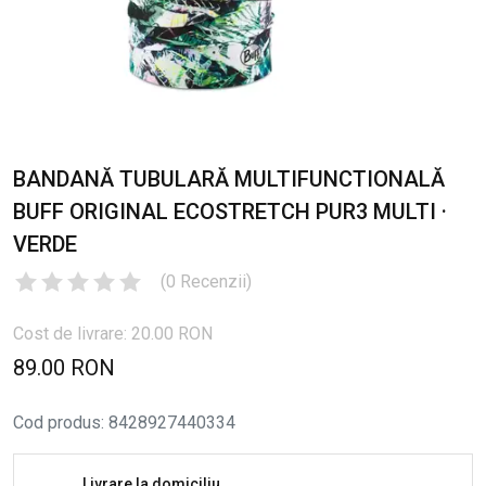
BANDANĂ TUBULARĂ MULTIFUNCTIONALĂ
BUFF ORIGINAL ECOSTRETCH PUR3 MULTI ·
VERDE
(
0
Recenzii
)
Cost de livrare: 20.00 RON
89.00 RON
Cod produs
:
8428927440334
Livrare la domiciliu