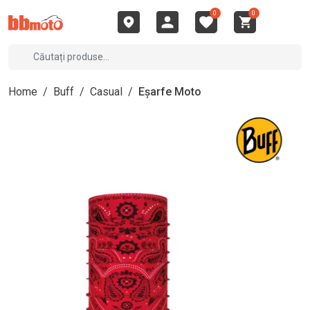
0
0
Home
/
Buff
/
Casual
/
Eșarfe Moto