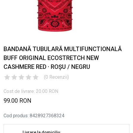
BANDANĂ TUBULARĂ MULTIFUNCTIONALĂ
BUFF ORIGINAL ECOSTRETCH NEW
CASHMERE RED · ROȘU / NEGRU
(
0
Recenzii
)
Cost de livrare: 20.00 RON
99.00 RON
Cod produs
:
8428927368324
Livrare la domiciliu