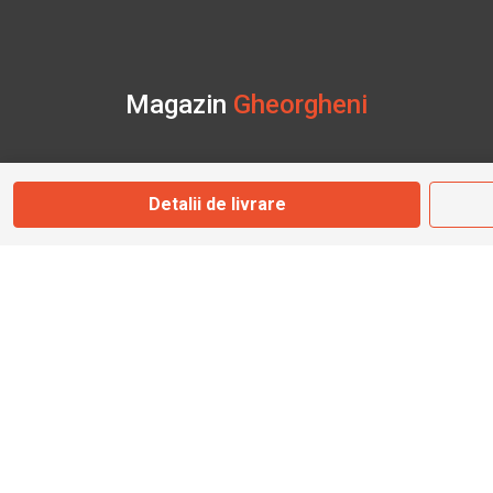
Magazin
Gheorgheni
Str. Nicolae Bălcescu Nr. 100
Gheorgheni, Harghita
Detalii de livrare
Marți - Sâmbătă: 09:00 - 17:00
0745 153 295
info@bbmoto.ro