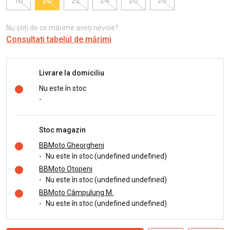
18
20
22
24
26
28
Nu știți de ce mărime aveți nevoie?
Consultați tabelul de mărimi
Livrare la domiciliu
Nu este în stoc
-
Stoc magazin
BBMoto Gheorgheni
-
Nu este în stoc (undefined undefined)
BBMoto Otopeni
-
Nu este în stoc (undefined undefined)
BBMoto Câmpulung M.
-
Nu este în stoc (undefined undefined)