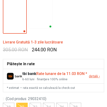
Livrare Gratuită 1-3 zile lucrătoare
305.00 RON
244.00 RON
Plătește în rate
tbi bank
Rate lunare de la 11.03 RON
*
detalii
›
6-60 luni · finanțare 100% online
* estimat — rata exactă se calculează la check-out
:
(
Cod produs
:
29032410
)