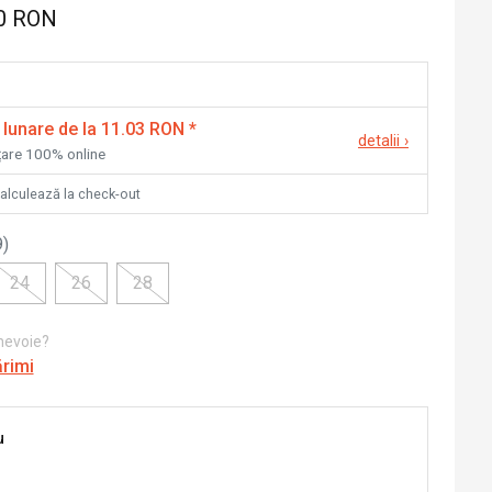
0 RON
 lunare de la 11.03 RON
*
detalii
›
nțare 100% online
calculează la check-out
9
)
24
26
28
 nevoie?
ărimi
u