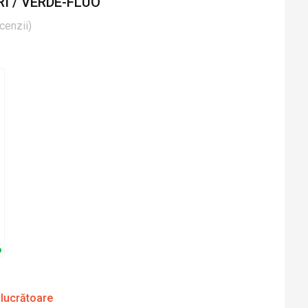
RI / VERDE-FLUO
cenzii
)
 lucrătoare