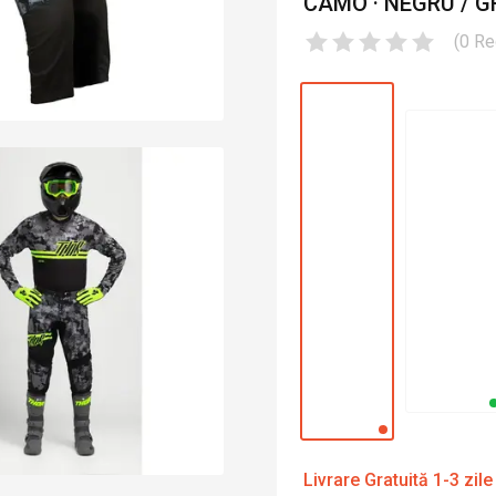
CAMO · NEGRU / G
(
0
Re
Livrare Gratuită 1-3 zile