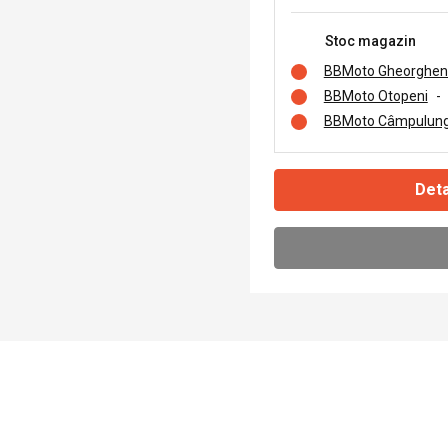
Stoc magazin
BBMoto Gheorghen
BBMoto Otopeni
-
BBMoto Câmpulung
Deta