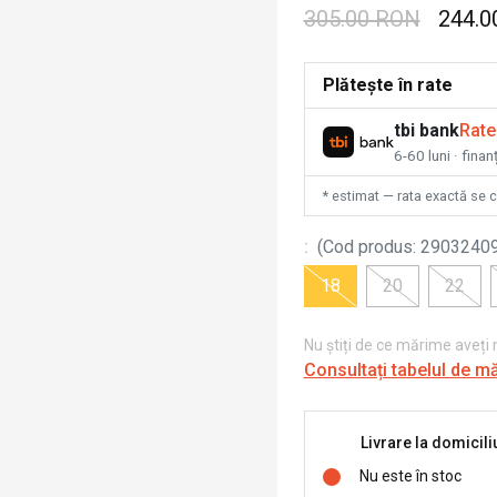
305.00 RON
244.0
Plătește în rate
tbi bank
Rate
6-60 luni · fina
* estimat — rata exactă se 
:
(
Cod produs
:
2903240
18
20
22
Nu știți de ce mărime aveți
Consultați tabelul de m
Livrare la domicili
Nu este în stoc