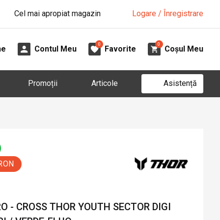
Cel mai apropiat magazin
Logare / Înregistrare
0
0
ne
Contul Meu
Favorite
Coșul Meu
Asistență
Promoții
Articole
 RON
O - CROSS THOR YOUTH SECTOR DIGI