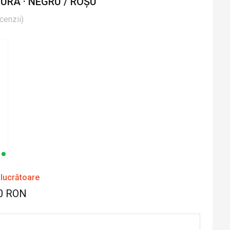
RA · NEGRU / ROȘU
cenzii
)
 lucrătoare
0 RON