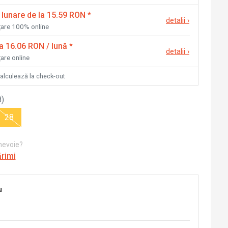
 lunare de la 15.59 RON
*
detalii
›
nțare 100% online
la 16.06 RON / lună
*
detalii
›
țare online
calculează la check-out
8
)
28
 nevoie?
ărimi
u