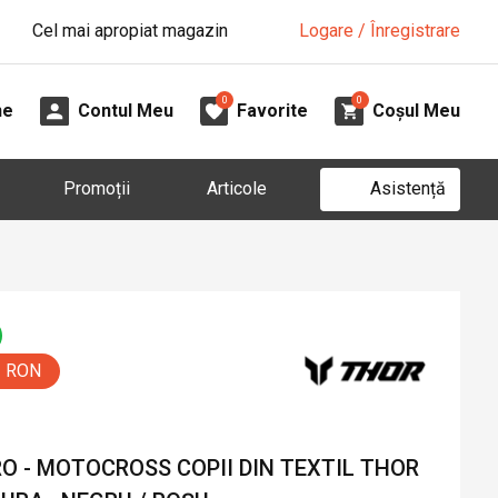
Cel mai apropiat magazin
Logare / Înregistrare
0
0
ne
Contul Meu
Favorite
Coșul Meu
Asistență
Promoții
Articole
0 RON
O - MOTOCROSS COPII DIN TEXTIL THOR