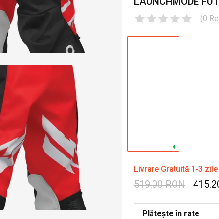
LAUNCHMODE FUTU
(
0
Re
Livrare Gratuită 1-3 zile
519.00 RON
415.2
Plătește în rate