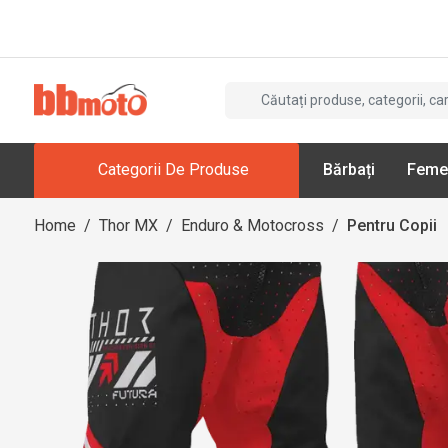
Categorii De Produse
Bărbați
Feme
Home
/
Thor MX
/
Enduro & Motocross
/
Pentru Copii