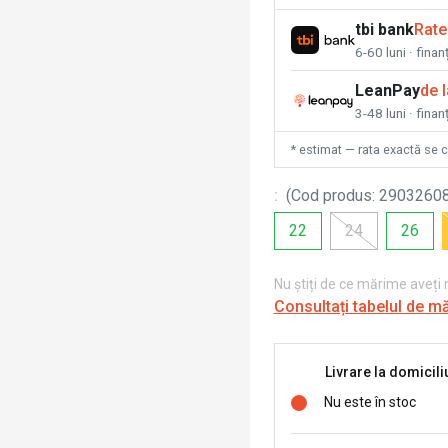
tbi bank
Rate
6-60 luni · fina
LeanPay
de 
3-48 luni · finan
* estimat — rata exactă se 
:
(
Cod produs
:
2903260
22
24
26
Nu știți de ce mărime aveți
Consultați tabelul de m
Livrare la domicili
Nu este în stoc