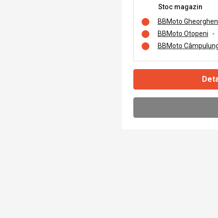
Stoc magazin
BBMoto Gheorghen
BBMoto Otopeni
-
BBMoto Câmpulung
Deta