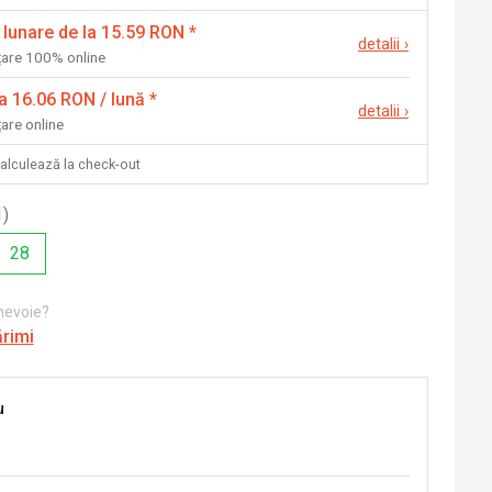
 lunare de la 15.59 RON
*
detalii
›
nțare 100% online
la 16.06 RON / lună
*
detalii
›
țare online
calculează la check-out
1
)
28
 nevoie?
ărimi
u