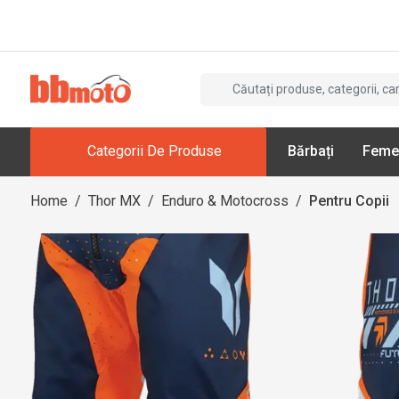
Categorii De Produse
Bărbați
Feme
Home
/
Thor MX
/
Enduro & Motocross
/
Pentru Copii