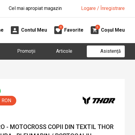
Cel mai apropiat magazin
Logare / Înregistrare
0
0
ne
Contul Meu
Favorite
Coșul Meu
Asistență
Promoții
Articole
0 RON
O - MOTOCROSS COPII DIN TEXTIL THOR