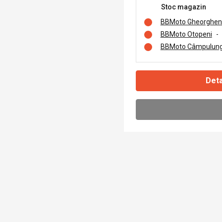
Stoc magazin
BBMoto Gheorghen
BBMoto Otopeni
-
BBMoto Câmpulung
Deta