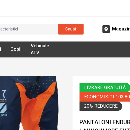
Magazi
Caută
Vehicule
i
Copii
ATV
LIVRARE GRATUITĂ
ECONOMISIȚI 103.8
20% REDUCERE
PANTALONI ENDUR