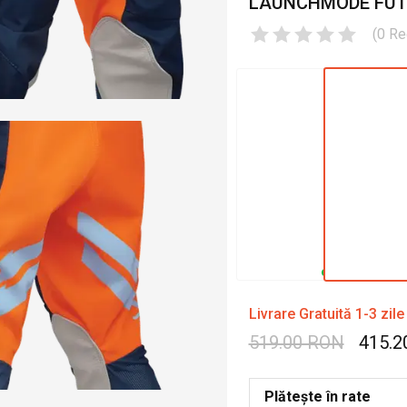
LAUNCHMODE FUTU
(
0
Re
Livrare Gratuită 1-3 zile
519.00 RON
415.2
Plătește în rate