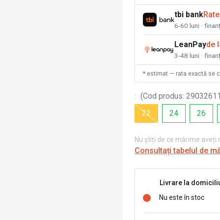
tbi bank
Rate
6-60 luni · fina
LeanPay
de 
3-48 luni · finan
* estimat — rata exactă se 
:
(
Cod produs
:
2903261
22
24
26
Nu știți de ce mărime aveți
Consultați tabelul de m
Livrare la domicili
Nu este în stoc