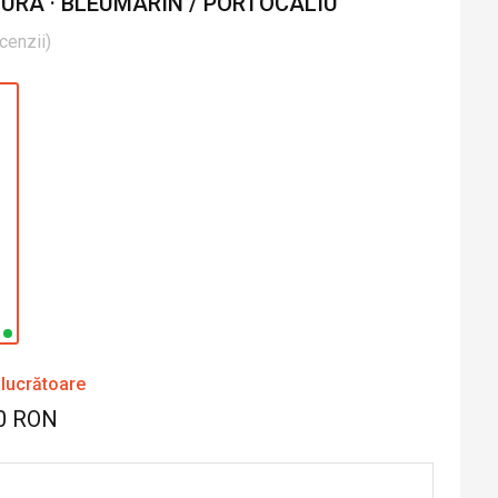
RA · BLEUMARIN / PORTOCALIU
cenzii
)
 lucrătoare
0 RON