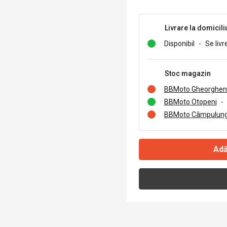
Livrare la domicili
Disponibil
-
Se livr
Stoc magazin
BBMoto Gheorghen
BBMoto Otopeni
-
BBMoto Câmpulung
Adă