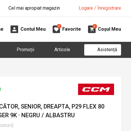
Cel mai apropiat magazin
Logare / Înregistrare
0
0
ne
Contul Meu
Favorite
Coșul Meu
Asistență
Promoții
Articole
ĂTOR, SENIOR, DREAPTA, P29 FLEX 80
ER 9K · NEGRU / ALBASTRU
cenzii
)