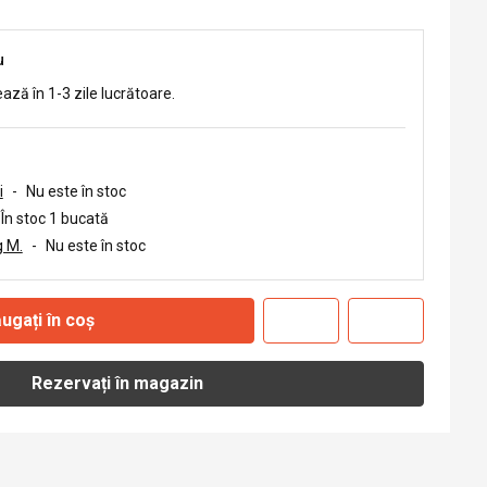
u
ează în 1-3 zile lucrătoare.
i
-
Nu este în stoc
În stoc 1 bucată
 M.
-
Nu este în stoc
ugați în coș
Rezervați în magazin