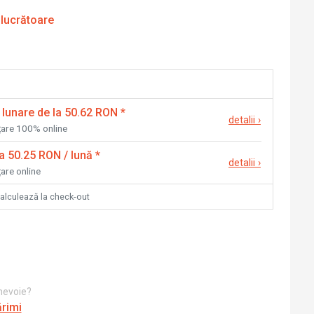
 lucrătoare
 lunare de la 50.62 RON
*
detalii
›
nțare 100% online
la 50.25 RON / lună
*
detalii
›
țare online
calculează la check-out
 nevoie?
ărimi