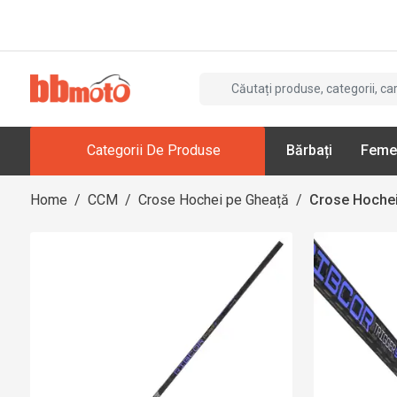
Categorii De Produse
Bărbați
Feme
Home
/
CCM
/
Crose Hochei pe Gheață
/
Crose Hochei