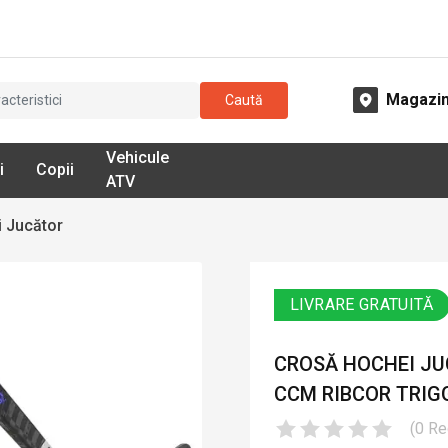
Magazi
Caută
Vehicule
i
Copii
ATV
 Jucător
LIVRARE GRATUITĂ
CROSĂ HOCHEI JUC
CCM RIBCOR TRIGG
(
0
Re