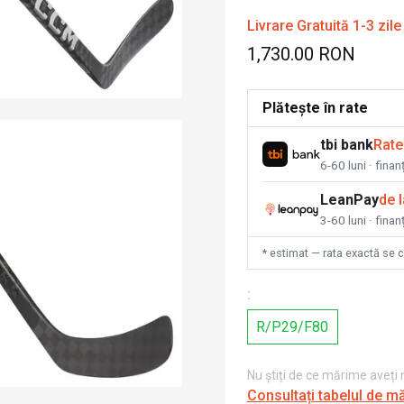
Livrare Gratuită 1-3 zile
1,730.00 RON
Plătește în rate
tbi bank
Rate
6-60 luni · fina
LeanPay
de 
3-60 luni · finan
* estimat — rata exactă se 
:
R/P29/F80
Nu știți de ce mărime aveți
Consultați tabelul de m