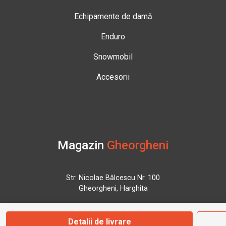
Echipamente de damă
Enduro
Snowmobil
Accesorii
Magazin
Gheorgheni
Str. Nicolae Bălcescu Nr. 100
Gheorgheni, Harghita
Marți - Sâmbătă: 09:00 - 17:00
Detalii de livrare