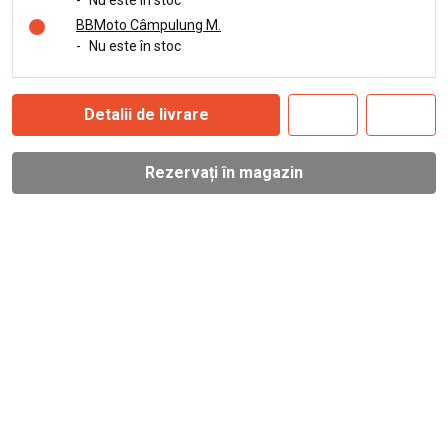
-
Nu este în stoc
BBMoto Câmpulung M.
-
Nu este în stoc
Detalii de livrare
Rezervați în magazin