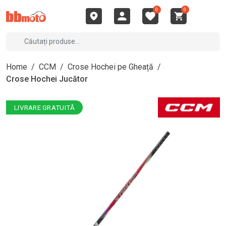
0
0
Home
/
CCM
/
Crose Hochei pe Gheață
/
Crose Hochei Jucător
LIVRARE GRATUITĂ