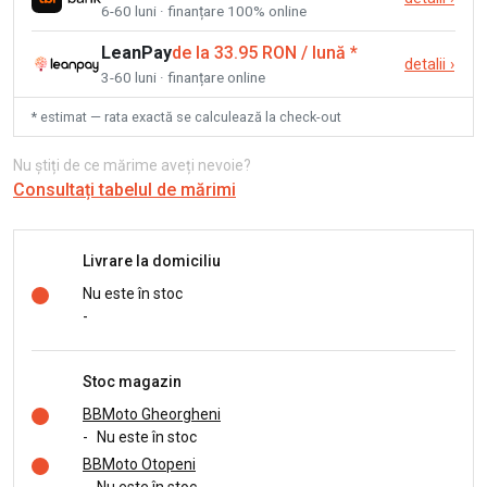
6-60 luni · finanțare 100% online
LeanPay
de la 33.95 RON / lună
*
detalii
›
3-60 luni · finanțare online
* estimat — rata exactă se calculează la check-out
Nu știți de ce mărime aveți nevoie?
Consultați tabelul de mărimi
Livrare la domiciliu
Nu este în stoc
-
Stoc magazin
BBMoto Gheorgheni
-
Nu este în stoc
BBMoto Otopeni