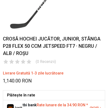
CROSĂ HOCHEI JUCĂTOR, JUNIOR, STÂNGA
P28 FLEX 50 CCM JETSPEED FT7 · NEGRU /
ALB / ROȘU
(
0
Recenzii
)
Livrare Gratuită 1-3 zile lucrătoare
1,140.00 RON
Plătește în rate
tbi bank
Rate lunare de la 34.90 RON
*
detalii
›