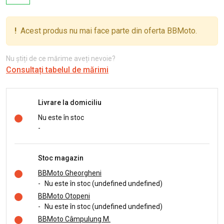
!
Acest produs nu mai face parte din oferta BBMoto.
Nu știți de ce mărime aveți nevoie?
Consultați tabelul de mărimi
Livrare la domiciliu
Nu este în stoc
-
Stoc magazin
BBMoto Gheorgheni
-
Nu este în stoc (undefined undefined)
BBMoto Otopeni
-
Nu este în stoc (undefined undefined)
BBMoto Câmpulung M.