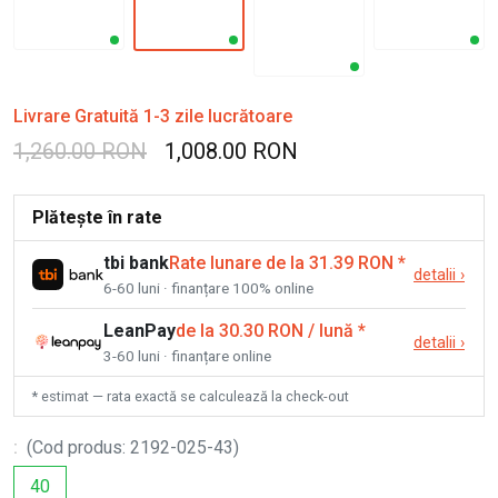
Livrare Gratuită 1-3 zile lucrătoare
1,260.00 RON
1,008.00 RON
Plătește în rate
tbi bank
Rate lunare de la 31.39 RON
*
detalii
›
6-60 luni · finanțare 100% online
LeanPay
de la 30.30 RON / lună
*
detalii
›
3-60 luni · finanțare online
* estimat — rata exactă se calculează la check-out
:
(
Cod produs
:
2192-025-43
)
40