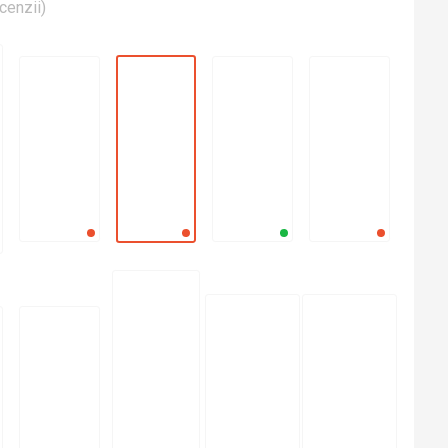
cenzii
)