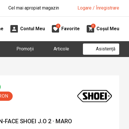
Cel mai apropiat magazin
Logare / Înregistrare
0
0
ne
Contul Meu
Favorite
Coșul Meu
Asistență
Promoții
Articole
 RON
FACE SHOEI J.O 2 · MARO