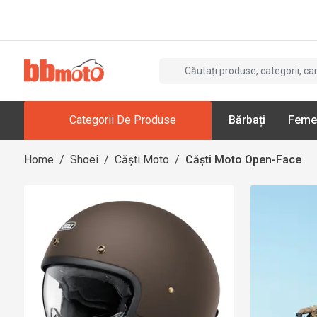
Categorii De Produse
Bărbați
Feme
Home
/
Shoei
/
Căști Moto
/
Căști Moto Open-Face