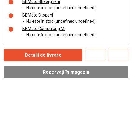
BBMoto Gheorgheni
-
Nu este în stoc (undefined undefined)
BBMoto Otopeni
-
Nu este în stoc (undefined undefined)
BBMoto Câmpulung M.
-
Nu este în stoc (undefined undefined)
Detalii de livrare
Rezervați în magazin