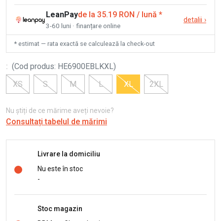
LeanPay
de la 35.19 RON / lună
*
detalii
›
3-60 luni · finanțare online
* estimat — rata exactă se calculează la check-out
:
(
Cod produs
:
HE6900EBLKXL
)
XS
S
M
L
XL
2XL
Nu știți de ce mărime aveți nevoie?
Consultați tabelul de mărimi
Livrare la domiciliu
Nu este în stoc
-
Stoc magazin