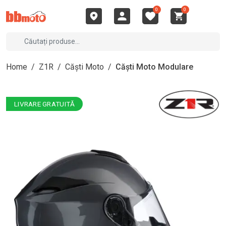
0
0
Home
/
Z1R
/
Căști Moto
/
Căști Moto Modulare
LIVRARE GRATUITĂ