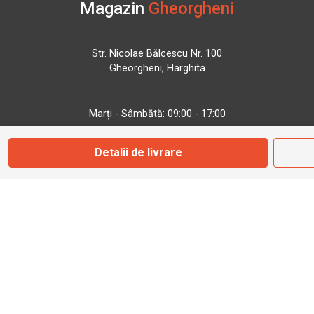
Magazin
Gheorgheni
Str. Nicolae Bălcescu Nr. 100
Gheorgheni, Harghita
Marți - Sâmbătă: 09:00 - 17:00
Detalii de livrare
0745 153 295
info@bbmoto.ro
Magazin
Otopeni