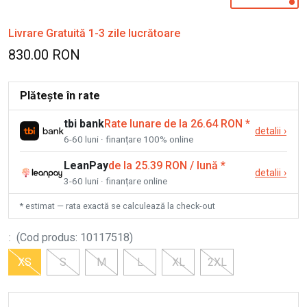
Livrare Gratuită 1-3 zile lucrătoare
830.00 RON
Plătește în rate
tbi bank
Rate lunare de la 26.64 RON
*
detalii
›
6-60 luni · finanțare 100% online
LeanPay
de la 25.39 RON / lună
*
detalii
›
3-60 luni · finanțare online
* estimat — rata exactă se calculează la check-out
:
(
Cod produs
:
10117518
)
XS
S
M
L
XL
2XL