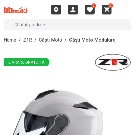
0
0
Home
/
Z1R
/
Căști Moto
/
Căști Moto Modulare
LIVRARE GRATUITĂ