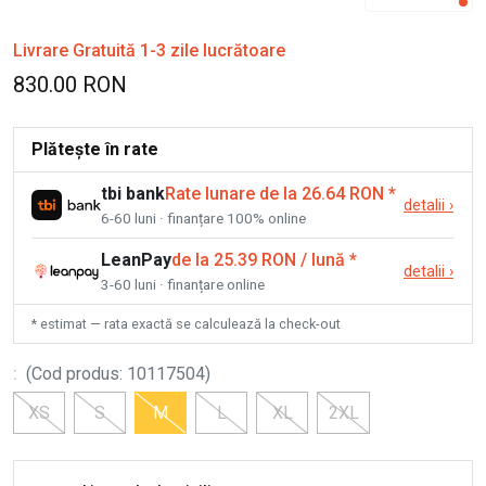
Livrare Gratuită 1-3 zile lucrătoare
830.00 RON
Plătește în rate
tbi bank
Rate lunare de la 26.64 RON
*
detalii
›
6-60 luni · finanțare 100% online
LeanPay
de la 25.39 RON / lună
*
detalii
›
3-60 luni · finanțare online
* estimat — rata exactă se calculează la check-out
:
(
Cod produs
:
10117504
)
XS
S
M
L
XL
2XL