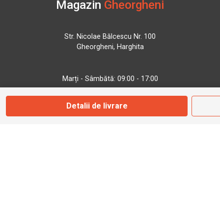
Magazin
Gheorgheni
Str. Nicolae Bălcescu Nr. 100
Gheorgheni, Harghita
Marți - Sâmbătă: 09:00 - 17:00
Detalii de livrare
0745 153 295
info@bbmoto.ro
Magazin
Otopeni