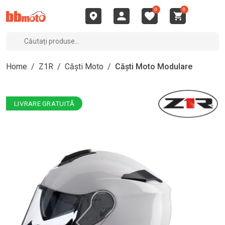
0
0
Home
/
Z1R
/
Căști Moto
/
Căști Moto Modulare
LIVRARE GRATUITĂ