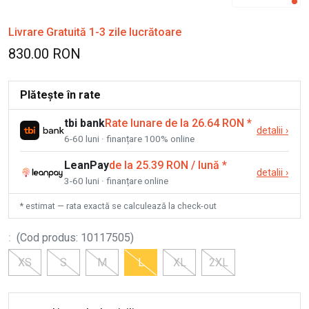
Livrare Gratuită 1-3 zile lucrătoare
830.00 RON
Plătește în rate
tbi bank
Rate lunare de la 26.64 RON
*
detalii
›
6-60 luni · finanțare 100% online
LeanPay
de la 25.39 RON / lună
*
detalii
›
3-60 luni · finanțare online
* estimat — rata exactă se calculează la check-out
:
(
Cod produs
:
10117505
)
XS
S
M
L
XL
2XL