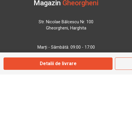
Magazin
Gheorgheni
Str. Nicolae Bălcescu Nr. 100
Gheorgheni, Harghita
Marți - Sâmbătă: 09:00 - 17:00
Detalii de livrare
0745 153 295
info@bbmoto.ro
Magazin
Otopeni