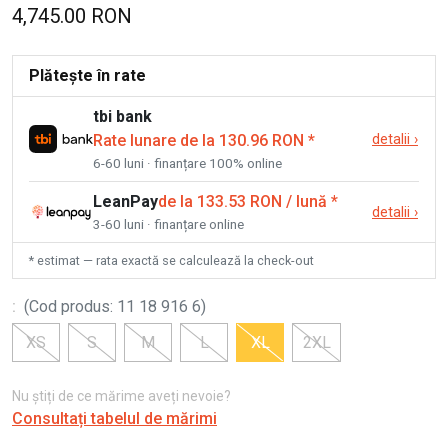
4,745.00 RON
Plătește în rate
tbi bank
Rate lunare de la 130.96 RON
*
detalii
›
6-60 luni · finanțare 100% online
LeanPay
de la 133.53 RON / lună
*
detalii
›
3-60 luni · finanțare online
* estimat — rata exactă se calculează la check-out
:
(
Cod produs
:
11 18 916 6
)
XS
S
M
L
XL
2XL
Nu știți de ce mărime aveți nevoie?
Consultați tabelul de mărimi