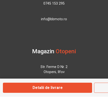
0745 153 295
info@bbmoto.ro
Magazin
Otopeni
Str. Ferme D Nr. 2
Otopeni, Ilfov
Detalii de livrare
Marți - Sâmbătă: 10:00 - 18:00
0755 141 155