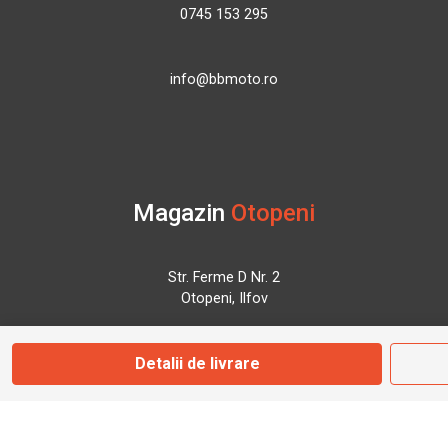
0745 153 295
info@bbmoto.ro
Magazin
Otopeni
Str. Ferme D Nr. 2
Otopeni, Ilfov
Detalii de livrare
Marți - Sâmbătă: 10:00 - 18:00
0755 141 155