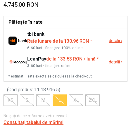
4,745.00 RON
Plătește în rate
tbi bank
Rate lunare de la 130.96 RON
*
detalii
›
6-60 luni · finanțare 100% online
LeanPay
de la 133.53 RON / lună
*
detalii
›
3-60 luni · finanțare online
* estimat — rata exactă se calculează la check-out
:
(
Cod produs
:
11 18 916 5
)
XS
S
M
L
XL
2XL
Nu știți de ce mărime aveți nevoie?
Consultați tabelul de mărimi