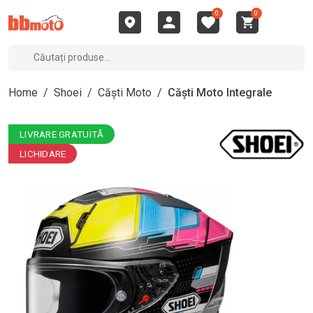
0
0
Home
/
Shoei
/
Căști Moto
/
Căști Moto Integrale
LIVRARE GRATUITĂ
LICHIDARE