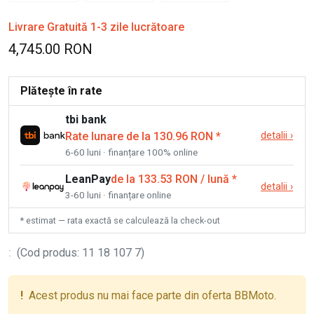
Livrare Gratuită 1-3 zile lucrătoare
4,745.00 RON
Plătește în rate
tbi bank
Rate lunare de la 130.96 RON
*
detalii
›
6-60 luni · finanțare 100% online
LeanPay
de la 133.53 RON / lună
*
detalii
›
3-60 luni · finanțare online
* estimat — rata exactă se calculează la check-out
:
(
Cod produs
:
11 18 107 7
)
!
Acest produs nu mai face parte din oferta BBMoto.