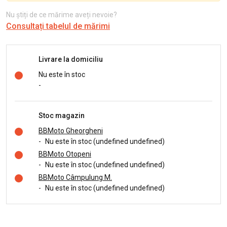
Nu știți de ce mărime aveți nevoie?
Consultați tabelul de mărimi
Livrare la domiciliu
Nu este în stoc
-
Stoc magazin
BBMoto Gheorgheni
-
Nu este în stoc (undefined undefined)
BBMoto Otopeni
-
Nu este în stoc (undefined undefined)
BBMoto Câmpulung M.
-
Nu este în stoc (undefined undefined)