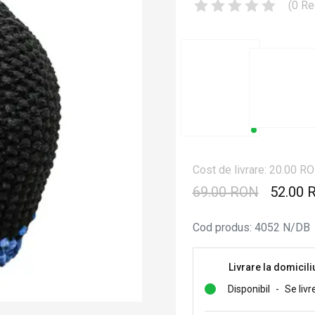
(
0
Re
Cost de livrare: 20.00 R
69.00 RON
52.00 
Cod produs
:
4052 N/DB
Livrare la domicili
Disponibil
-
Se livr