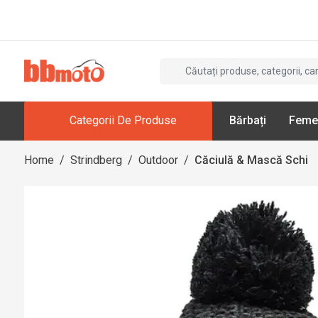
Categorii De Produse
Bărbați
Feme
Home
/
Strindberg
/
Outdoor
/
Căciulă & Mască Schi