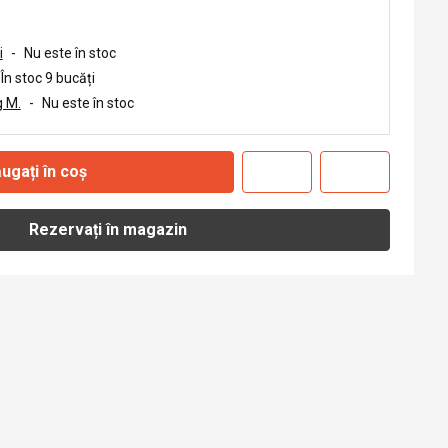
i
-
Nu este în stoc
În stoc 9 bucăți
 M.
-
Nu este în stoc
ugați în coș
Rezervați în magazin