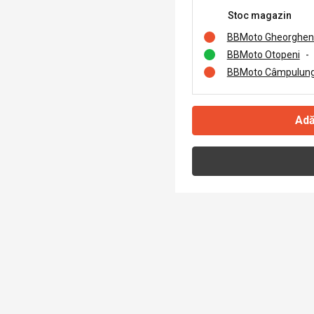
Stoc magazin
BBMoto Gheorghen
BBMoto Otopeni
-
BBMoto Câmpulung
Adă