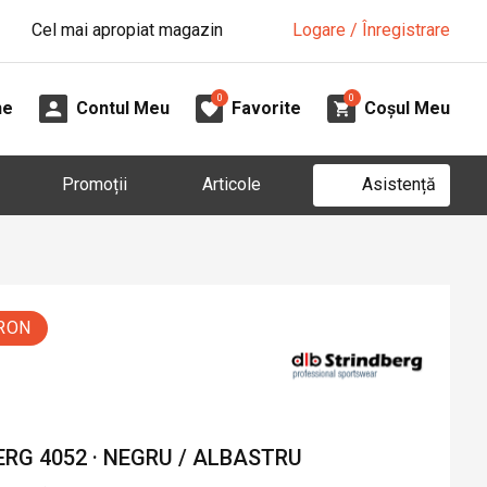
Cel mai apropiat magazin
Logare / Înregistrare
0
0
ne
Contul Meu
Favorite
Coșul Meu
Asistență
Promoții
Articole
 RON
RG 4052 · NEGRU / ALBASTRU