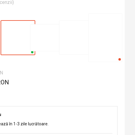
cenzii
)
ON
RON
u
ează în 1-3 zile lucrătoare.